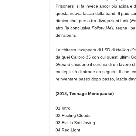
Prisoners” si fa invece ancor più acida e d
questa nuova faccia della band. Il paio con
ritmica che, persa tra divagazioni funk (
Ev
afro (la conclusiva
Follow Me
), segna i pa
dell’album.
La chitarra inzuppata di LSD di
Hailing It’
da quei Calibro 35 con cui questi ultimi Go
Ground
chiudono il cerchio di un lavoro st
molteplicità di strade da seguire. Il che,
reinventare passo dopo passo, lascia davv
(2018, Teenage Menopause)
01 Intro
02 Peeling Clouds
03 Evil Is Satisfaying
04 Red Light