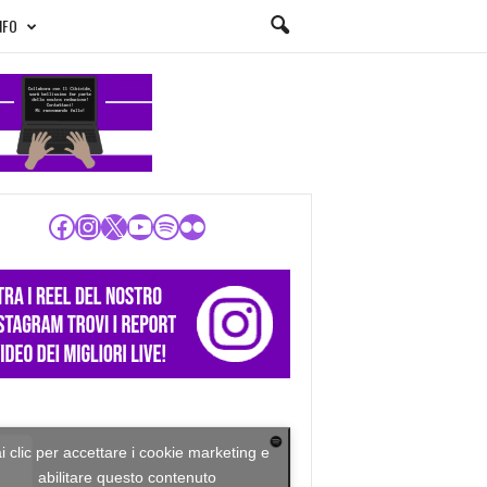
NFO
Facebook
Instagram
X
YouTube
Spotify
Flickr
i clic per accettare i cookie marketing e
abilitare questo contenuto