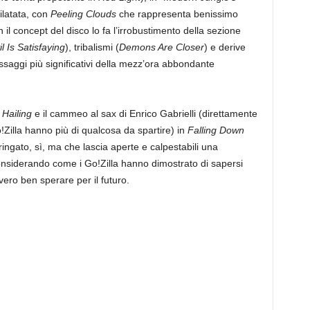
ilatata, con
Peeling Clouds
che rappresenta benissimo
 il concept del disco lo fa l’irrobustimento della sezione
il Is Satisfaying
), tribalismi (
Demons Are Closer
) e derive
ssaggi più significativi della mezz’ora abbondante
s Hailing
e il cammeo al sax di Enrico Gabrielli (direttamente
!Zilla hanno più di qualcosa da spartire) in
Falling Down
ringato, sì, ma che lascia aperte e calpestabili una
 considerando come i Go!Zilla hanno dimostrato di sapersi
ero ben sperare per il futuro.