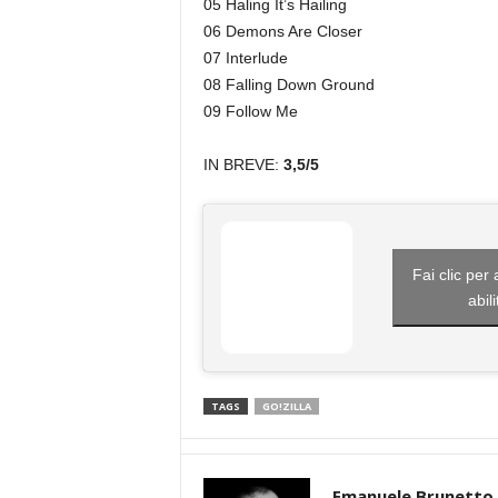
05 Haling It’s Hailing
06 Demons Are Closer
07 Interlude
08 Falling Down Ground
09 Follow Me
IN BREVE:
3,5/5
Fai clic per
abil
TAGS
GO!ZILLA
Emanuele Brunetto