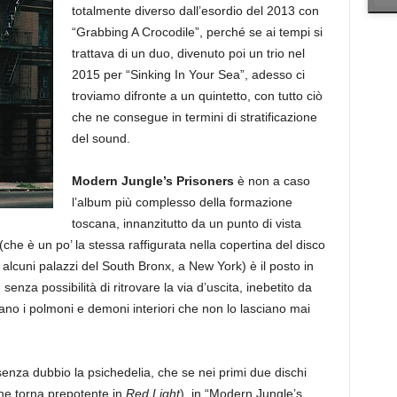
totalmente diverso dall’esordio del 2013 con
“Grabbing A Crocodile”, perché se ai tempi si
trattava di un duo, divenuto poi un trio nel
2015 per “Sinking In Your Sea”, adesso ci
troviamo difronte a un quintetto, con tutto ciò
che ne consegue in termini di stratificazione
del sound.
Modern Jungle’s Prisoners
è non a caso
l’album più complesso della formazione
toscana, innanzitutto da un punto di vista
(che è un po’ la stessa raffigurata nella copertina del disco
alcuni palazzi del South Bronx, a New York) è il posto in
senza possibilità di ritrovare la via d’uscita, inebetito da
fiano i polmoni e demoni interiori che non lo lasciano mai
senza dubbio la psichedelia, che se nei primi due dischi
he torna prepotente in
Red Light
), in “Modern Jungle’s