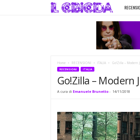
RECENSIO
I
l
C
i
Home
RECENSIONI
ITALIA
Go!Zilla – Modern J
b
RECENSIONI
ITALIA
Go!Zilla – Modern 
i
A cura di
Emanuele Brunetto
-
14/11/2018
c
i
d