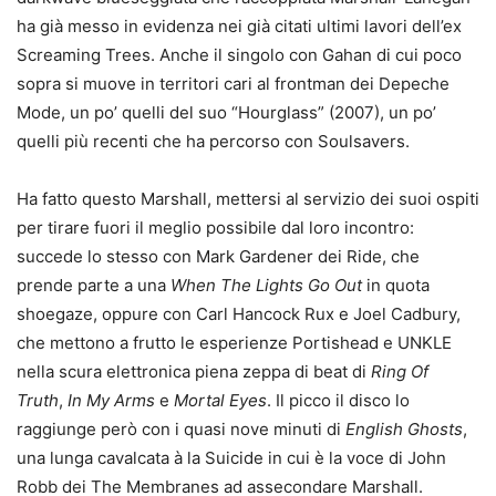
ha già messo in evidenza nei già citati ultimi lavori dell’ex
Screaming Trees. Anche il singolo con Gahan di cui poco
sopra si muove in territori cari al frontman dei Depeche
Mode, un po’ quelli del suo “Hourglass” (2007), un po’
quelli più recenti che ha percorso con Soulsavers.
Ha fatto questo Marshall, mettersi al servizio dei suoi ospiti
per tirare fuori il meglio possibile dal loro incontro:
succede lo stesso con Mark Gardener dei Ride, che
prende parte a una
When The Lights Go Out
in quota
shoegaze, oppure con Carl Hancock Rux e Joel Cadbury,
che mettono a frutto le esperienze Portishead e UNKLE
nella scura elettronica piena zeppa di beat di
Ring Of
Truth
,
In My Arms
e
Mortal Eyes
. Il picco il disco lo
raggiunge però con i quasi nove minuti di
English Ghosts
,
una lunga cavalcata à la Suicide in cui è la voce di John
Robb dei The Membranes ad assecondare Marshall.