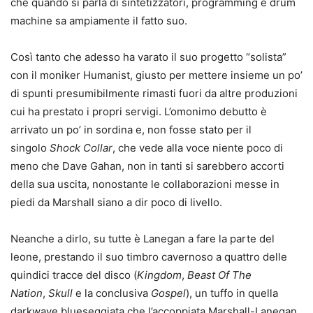
che quando si parla di sintetizzatori, programming e drum
machine sa ampiamente il fatto suo.
Così tanto che adesso ha varato il suo progetto “solista”
con il moniker Humanist, giusto per mettere insieme un po’
di spunti presumibilmente rimasti fuori da altre produzioni
cui ha prestato i propri servigi. L’omonimo debutto è
arrivato un po’ in sordina e, non fosse stato per il
singolo
Shock Collar
, che vede alla voce niente poco di
meno che Dave Gahan, non in tanti si sarebbero accorti
della sua uscita, nonostante le collaborazioni messe in
piedi da Marshall siano a dir poco di livello.
Neanche a dirlo, su tutte è Lanegan a fare la parte del
leone, prestando il suo timbro cavernoso a quattro delle
quindici tracce del disco (
Kingdom
,
Beast Of The
Nation
,
Skull
e la conclusiva
Gospel
), un tuffo in quella
darkwave blueseggiata che l’accoppiata Marshall-Lanegan