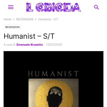
Home
RECENSIONI
Humanist – S/T
RECENSIONI
Humanist – S/T
A cura di
Emanuele Brunetto
-
12/03/2020