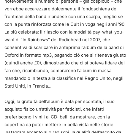
notevolmente il numero di persone – già cospicuo – che
vorrebbe accarezzare dolcemente il fondoschiena del
frontman della band irlandese con una scarpa, meglio se
con la punta rinforzata come le Cult in voga negli anni ’90.
La più celebrata: il rilascio con la modalità pay-what-you-
want di “In Rainbows” dei Radiohead nel 2007, che
consentiva di scaricare in anteprima l’album della band di
Oxford in formato mp3, pagando ciò che si riteneva giusto
(quindi anche £0), dimostrando che ci si poteva fidare dei
fan che, ricambiando, comprarono l’album in massa
mandandolo in testa alla classifica nel Regno Unito, negli
Stati Uniti, in Francia…
Oggi, la gratuità dell’album è data per scontata, il suo
acquisto fisico un’attività per feticisti, che infatti
preferiscono i vinili ai CD: belli da mostrare, con la
copertina da poter mettere in bella vista nelle storie
Instagram accanto al giradischi, la qualità dell’ascolto da