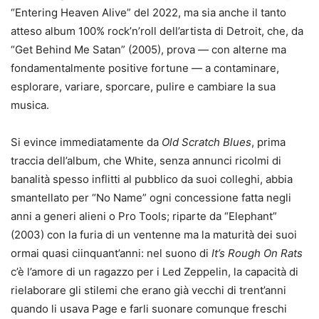
“Entering Heaven Alive” del 2022, ma sia anche il tanto
atteso album 100% rock’n’roll dell’artista di Detroit, che, da
“Get Behind Me Satan” (2005), prova — con alterne ma
fondamentalmente positive fortune — a contaminare,
esplorare, variare, sporcare, pulire e cambiare la sua
musica.
Si evince immediatamente da
Old Scratch Blues
, prima
traccia dell’album, che White, senza annunci ricolmi di
banalità spesso inflitti al pubblico da suoi colleghi, abbia
smantellato per “No Name” ogni concessione fatta negli
anni a generi alieni o Pro Tools; riparte da “Elephant”
(2003) con la furia di un ventenne ma la maturità dei suoi
ormai quasi ciinquant’anni: nel suono di
It’s Rough On Rats
c’è l’amore di un ragazzo per i Led Zeppelin, la capacità di
rielaborare gli stilemi che erano già vecchi di trent’anni
quando li usava Page e farli suonare comunque freschi