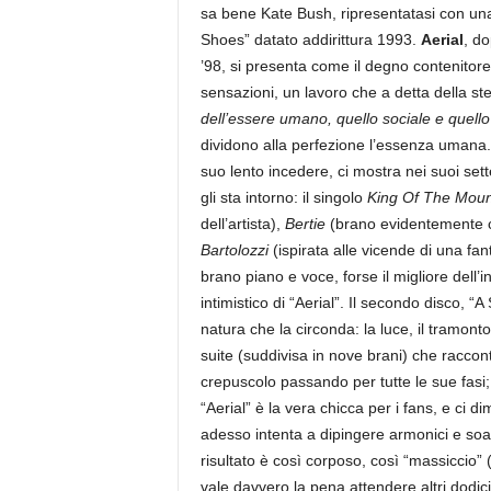
a
sa bene Kate Bush, ripresentatasi con un
Shoes” datato addirittura 1993.
Aerial
, do
’98, si presenta come il degno contenitore 
sensazioni, un lavoro che a detta della s
dell’essere umano, quello sociale e quello 
dividono alla perfezione l’essenza umana. 
suo lento incedere, ci mostra nei suoi set
gli sta intorno: il singolo
King Of The Moun
dell’artista),
Bertie
(brano evidentemente co
Bartolozzi
(ispirata alle vicende di una fa
brano piano e voce, forse il migliore dell’in
intimistico di “Aerial”. Il secondo disco, “
natura che la circonda: la luce, il tramonto
suite (suddivisa in nove brani) che racconta
crepuscolo passando per tutte le sue fasi;
“Aerial” è la vera chicca per i fans, e ci d
adesso intenta a dipingere armonici e soav
risultato è così corposo, così “massiccio” (
vale davvero la pena attendere altri dodi