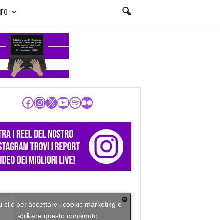
NFO
Facebook
Instagram
X
YouTube
Spotify
Flickr
i clic per accettare i cookie marketing e
abilitare questo contenuto