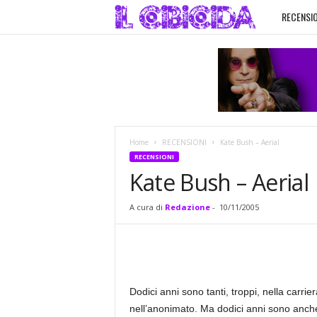
RECENSIO
I
l
C
i
Home
RECENSIONI
Kate Bush – Aerial
b
RECENSIONI
Kate Bush – Aerial
i
A cura di
Redazione
-
10/11/2005
c
i
d
Dodici anni sono tanti, troppi, nella carrier
nell’anonimato. Ma dodici anni sono anche 