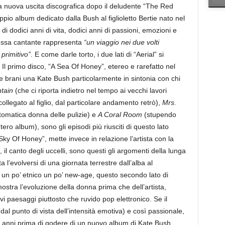
a nuova uscita discografica dopo il deludente “The Red
ppio album dedicato dalla Bush al figlioletto Bertie nato nel
di dodici anni di vita, dodici anni di passioni, emozioni e
tessa cantante rappresenta
“un viaggio nei due volti
primitivo”
. E come darle torto, i due lati di “Aerial” si
Il primo disco, “A Sea Of Honey”, etereo e rarefatto nel
te brani una Kate Bush particolarmente in sintonia con chi
tain
(che ci riporta indietro nel tempo ai vecchi lavori
llegato al figlio, dal particolare andamento retrò),
Mrs.
ntomatica donna delle pulizie) e
A Coral Room
(stupendo
tero album), sono gli episodi più riusciti di questo lato
A Sky Of Honey”, mette invece in relazione l’artista con la
, il canto degli uccelli, sono questi gli argomenti della lunga
 l’evolversi di una giornata terrestre dall’alba al
 un po’ etnico un po’ new-age, questo secondo lato di
imostra l’evoluzione della donna prima che dell’artista,
i paesaggi piuttosto che ruvido pop elettronico. Se il
dal punto di vista dell’intensità emotiva) e così passionale,
ci anni prima di godere di un nuovo album di Kate Bush.