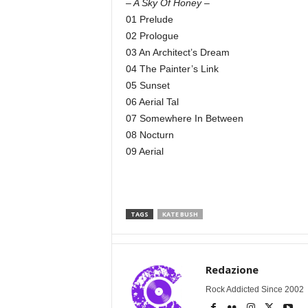
– A Sky Of Honey –
01 Prelude
02 Prologue
03 An Architect’s Dream
04 The Painter’s Link
05 Sunset
06 Aerial Tal
07 Somewhere In Between
08 Nocturn
09 Aerial
TAGS
KATE BUSH
Redazione
Rock Addicted Since 2002