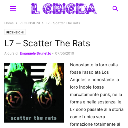
Home
RECENSIONI
L7 – Scatter The Rats
RECENSIONI
L7 – Scatter The Rats
A cura di
Emanuele Brunetto
-
07/05/2019
Nonostante la loro culla
fosse l’assolata Los
Angeles e nonostante la
loro indole fosse
marcatamente punk, nella
forma e nella sostanza, le
L7 sono passate alla storia
come l’unica vera
formazione totalmente al