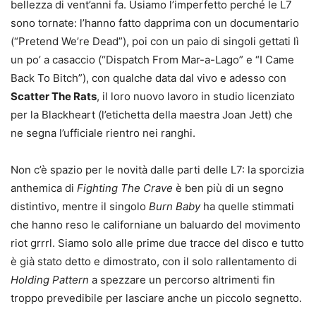
bellezza di vent’anni fa. Usiamo l’imperfetto perché le L7
sono tornate: l’hanno fatto dapprima con un documentario
(“Pretend We’re Dead”), poi con un paio di singoli gettati lì
un po’ a casaccio (“Dispatch From Mar-a-Lago” e “I Came
Back To Bitch”), con qualche data dal vivo e adesso con
Scatter The Rats
, il loro nuovo lavoro in studio licenziato
per la Blackheart (l’etichetta della maestra Joan Jett) che
ne segna l’ufficiale rientro nei ranghi.
Non c’è spazio per le novità dalle parti delle L7: la sporcizia
anthemica di
Fighting The Crave
è ben più di un segno
distintivo, mentre il singolo
Burn Baby
ha quelle stimmati
che hanno reso le californiane un baluardo del movimento
riot grrrl. Siamo solo alle prime due tracce del disco e tutto
è già stato detto e dimostrato, con il solo rallentamento di
Holding Pattern
a spezzare un percorso altrimenti fin
troppo prevedibile per lasciare anche un piccolo segnetto.