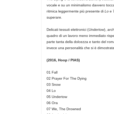
vocale e su un minimalismo davvero toccan
ritmica leggermente più presente di
Lo
e
superare.
Delicati tessuti elettronici (
Undertow
), arch
quadro di un lavoro meno immediato risp
parte tanta della dolcezza e tanto del ro
invece una personalità che si è dimostrata f
(2016, Hoop / PIAS)
01 Fall
02 Prayer For The Dying
03 Snow
04 Lo
05 Undertow
06 Ora
07 We, The Drowned