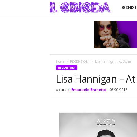
RECENSIO
I
l
C
i
Home
RECENSIONI
Lisa Hannigan – At Swim
b
RECENSIONI
Lisa Hannigan – A
i
A cura di
Emanuele Brunetto
-
08/09/2016
c
i
d