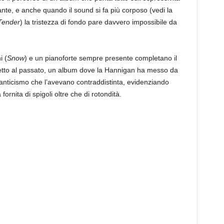
te, e anche quando il sound si fa più corposo (vedi la
Tender
) la tristezza di fondo pare davvero impossibile da
i (
Snow
) e un pianoforte sempre presente completano il
etto al passato, un album dove la Hannigan ha messo da
manticismo che l’avevano contraddistinta, evidenziando
ornita di spigoli oltre che di rotondità.