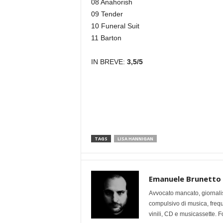
08 Anahorish
09 Tender
10 Funeral Suit
11 Barton
IN BREVE:
3,5/5
TAGS
LISA HANNIGAN
Emanuele Brunetto
Avvocato mancato, giornalis
compulsivo di musica, frequen
vinili, CD e musicassette. F