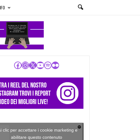
NFO
Facebook
Instagram
X
YouTube
Spotify
Flickr
i clic per accettare i cookie marketing e
abilitare questo contenuto