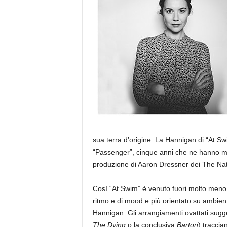
a
sua terra d’origine. La Hannigan di “At S
“Passenger”, cinque anni che ne hanno mu
produzione di Aaron Dressner dei The Nati
Così “At Swim” è venuto fuori molto meno
ritmo e di mood e più orientato su ambien
Hannigan. Gli arrangiamenti ovattati sugg
The Dying
o la conclusiva
Barton
) traccia