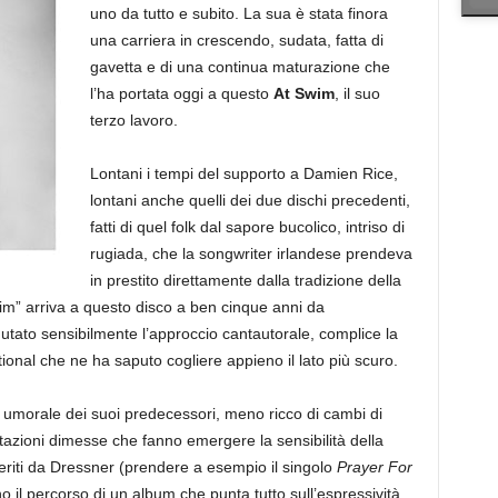
uno da tutto e subito. La sua è stata finora
una carriera in crescendo, sudata, fatta di
gavetta e di una continua maturazione che
l’ha portata oggi a questo
At Swim
, il suo
terzo lavoro.
Lontani i tempi del supporto a Damien Rice,
lontani anche quelli dei due dischi precedenti,
fatti di quel folk dal sapore bucolico, intriso di
rugiada, che la songwriter irlandese prendeva
in prestito direttamente dalla tradizione della
wim” arriva a questo disco a ben cinque anni da
tato sensibilmente l’approccio cantautorale, complice la
onal che ne ha saputo cogliere appieno il lato più scuro.
 umorale dei suoi predecessori, meno ricco di cambi di
tazioni dimesse che fanno emergere la sensibilità della
eriti da Dressner (prendere a esempio il singolo
Prayer For
no il percorso di un album che punta tutto sull’espressività