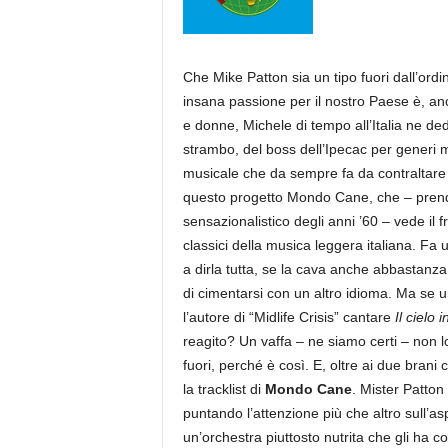
a
Che Mike Patton sia un tipo fuori dall’ord
insana passione per il nostro Paese è, an
e donne, Michele di tempo all’Italia ne de
strambo, del boss dell’Ipecac per generi mu
musicale che da sempre fa da contraltare 
questo progetto Mondo Cane, che – prend
sensazionalistico degli anni ’60 – vede il 
classici della musica leggera italiana. Fa 
a dirla tutta, se la cava anche abbastanza
di cimentarsi con un altro idioma. Ma se 
l’autore di “Midlife Crisis” cantare
Il cielo 
reagito? Un vaffa – ne siamo certi – non 
fuori, perché è così. E, oltre ai due brani
la tracklist di
Mondo Cane
. Mister Patton 
puntando l’attenzione più che altro sull’a
un’orchestra piuttosto nutrita che gli ha c