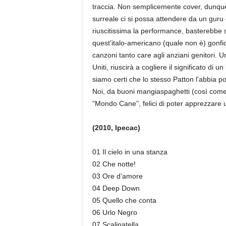
traccia. Non semplicemente cover, dunque.
surreale ci si possa attendere da un guru 
riuscitissima la performance, basterebbe 
quest’italo-americano (quale non è) gonfio 
canzoni tanto care agli anziani genitori.
Uniti, riuscirà a cogliere il significato d
siamo certi che lo stesso Patton l’abbia p
Noi, da buoni mangiaspaghetti (così come 
“Mondo Cane”, felici di poter apprezzare un’
(2010, Ipecac)
01 Il cielo in una stanza
02 Che notte!
03 Ore d’amore
04 Deep Down
05 Quello che conta
06 Urlo Negro
07 Scalinatella