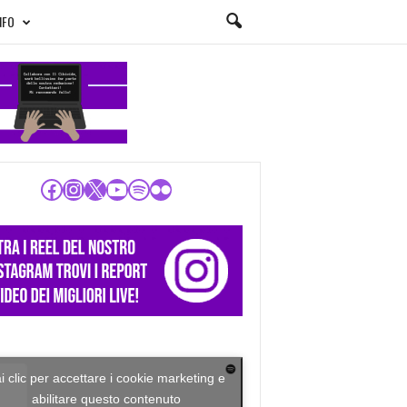
NFO
Facebook
Instagram
X
YouTube
Spotify
Flickr
i clic per accettare i cookie marketing e
abilitare questo contenuto