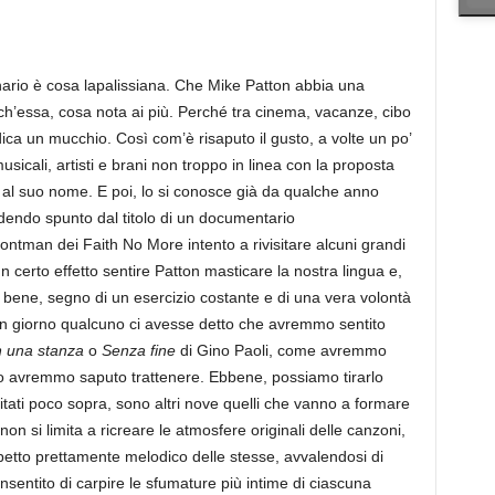
inario è cosa lapalissiana. Che Mike Patton abbia una
ch’essa, cosa nota ai più. Perché tra cinema, vacanze, cibo
dica un mucchio. Così com’è risaputo il gusto, a volte un po’
sicali, artisti e brani non troppo in linea con la proposta
al suo nome. E poi, lo si conosce già da qualche anno
endo spunto dal titolo di un documentario
frontman dei Faith No More intento a rivisitare alcuni grandi
un certo effetto sentire Patton masticare la nostra lingua e,
 bene, segno di un esercizio costante e di una vera volontà
un giorno qualcuno ci avesse detto che avremmo sentito
in una stanza
o
Senza fine
di Gino Paoli, come avremmo
lo avremmo saputo trattenere. Ebbene, possiamo tirarlo
 citati poco sopra, sono altri nove quelli che vanno a formare
non si limita a ricreare le atmosfere originali delle canzoni,
spetto prettamente melodico delle stesse, avvalendosi di
onsentito di carpire le sfumature più intime di ciascuna