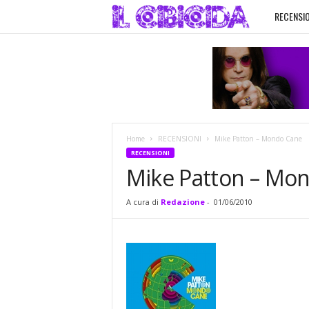
RECENSIO
I
l
C
i
Home
RECENSIONI
Mike Patton – Mondo Cane
b
RECENSIONI
Mike Patton – Mo
i
A cura di
Redazione
-
01/06/2010
c
i
d