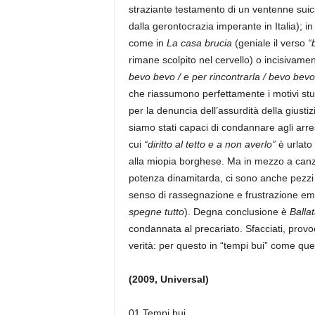
straziante testamento di un ventenne suic
dalla gerontocrazia imperante in Italia); in
come in
La casa brucia
(geniale il verso
“
rimane scolpito nel cervello) o incisivamen
bevo bevo / e per rincontrarla / bevo bevo
che riassumono perfettamente i motivi stupi
per la denuncia dell’assurdità della giustizi
siamo stati capaci di condannare agli arres
cui
“diritto al tetto e a non averlo”
è urlato
alla miopia borghese. Ma in mezzo a canz
potenza dinamitarda, ci sono anche pezzi pi
senso di rassegnazione e frustrazione e
spegne tutto
). Degna conclusione è
Ballat
condannata al precariato. Sfacciati, provo
verità: per questo in “tempi bui” come ques
(2009, Universal)
01 Tempi bui