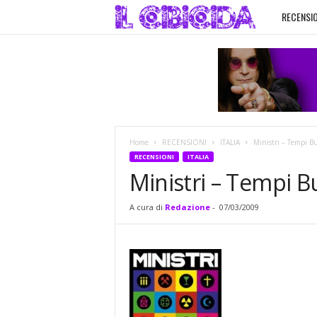
RECENSIO
I
l
C
i
Home
RECENSIONI
ITALIA
Ministri – Tempi Bu
b
RECENSIONI
ITALIA
Ministri – Tempi B
i
A cura di
Redazione
-
07/03/2009
c
i
d