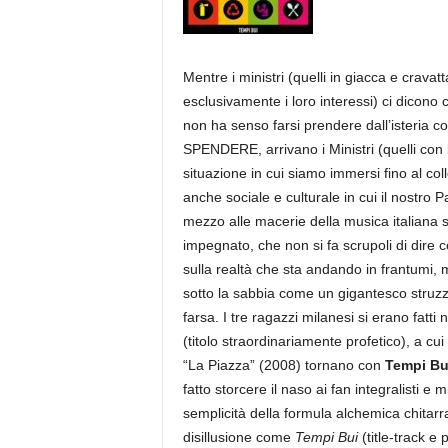
a
Mentre i ministri (quelli in giacca e cravat
esclusivamente i loro interessi) ci dicono 
non ha senso farsi prendere dall’isteri
SPENDERE, arrivano i Ministri (quelli con b
situazione in cui siamo immersi fino al col
anche sociale e culturale in cui il nostro
mezzo alle macerie della musica italiana s
impegnato, che non si fa scrupoli di dire 
sulla realtà che sta andando in frantumi, m
sotto la sabbia come un gigantesco struzzo
farsa. I tre ragazzi milanesi si erano fatti
(titolo straordinariamente profetico), a c
“La Piazza” (2008) tornano con
Tempi Bu
fatto storcere il naso ai fan integralisti e m
semplicità della formula alchemica chitarr
disillusione come
Tempi Bui
(title-track e