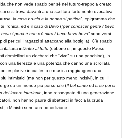
ida che non vede spazio per sé nel futuro-trappola creato
 cui ci si trova davanti a una scrittura fortemente evocativa,
brucia, la casa brucia e la nonna si pettina”
, epigramma che
te ironica, ed è il caso di
Bevo
(
“per conoscer gente / bevo
 bevo / perché non c’è altro / bevo bevo bevo”
sono versi
di per cui i ragazzi si attaccano alla bottiglia). C’è spazio
a italiana in
Diritto al tetto
(ebbene sì, in questo Paese
ti domiciliari un clochard che “vive” su una panchina), in
 con una fierezza e una potenza che danno una scrollata
oni esplosive in cui testo e musica raggiungono una
ù intimistici (ma non per questo meno incisivi), in cui il
merge da un mondo più personale (
Il bel canto
ed
E se poi si
a del lavoro interinale
, inno rassegnato di una generazione
catori, non hanno paura di sbatterci in faccia la cruda
ti, i Ministri sono una benedizione.