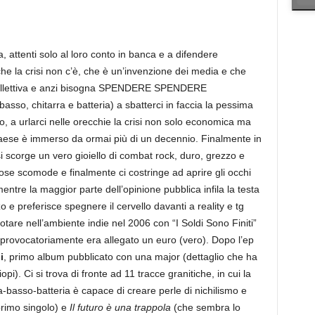
ta, attenti solo al loro conto in banca e a difendere
che la crisi non c’è, che è un’invenzione dei media e che
a collettiva e anzi bisogna SPENDERE SPENDERE
asso, chitarra e batteria) a sbatterci in faccia la pessima
lo, a urlarci nelle orecchie la crisi non solo economica ma
 Paese è immerso da ormai più di un decennio. Finalmente in
i scorge un vero gioiello di combat rock, duro, grezzo e
cose scomode e finalmente ci costringe ad aprire gli occhi
entre la maggior parte dell’opinione pubblica infila la testa
 e preferisce spegnere il cervello davanti a reality e tg
 notare nell’ambiente indie nel 2006 con “I Soldi Sono Finiti”
ui provocatoriamente era allegato un euro (vero). Dopo l’ep
i
, primo album pubblicato con una major (dettaglio che ha
iopi). Ci si trova di fronte ad 11 tracce granitiche, in cui la
a-basso-batteria è capace di creare perle di nichilismo e
 primo singolo) e
Il futuro è una trappola
(che sembra lo