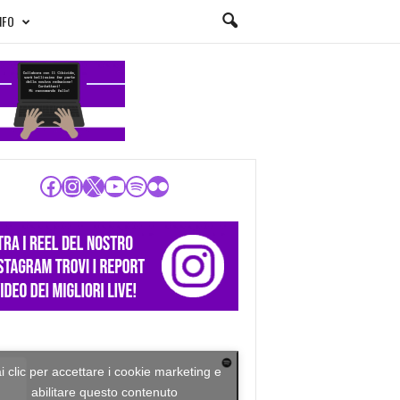
NFO
Facebook
Instagram
X
YouTube
Spotify
Flickr
i clic per accettare i cookie marketing e
abilitare questo contenuto