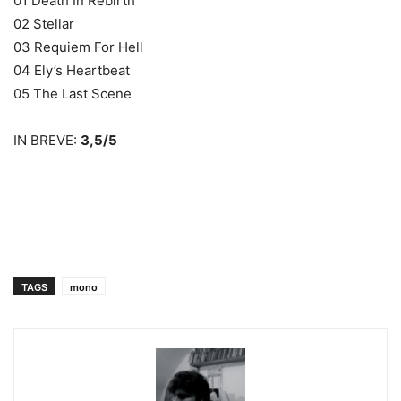
01 Death In Rebirth
02 Stellar
03 Requiem For Hell
04 Ely’s Heartbeat
05 The Last Scene
IN BREVE:
3,5/5
TAGS
mono