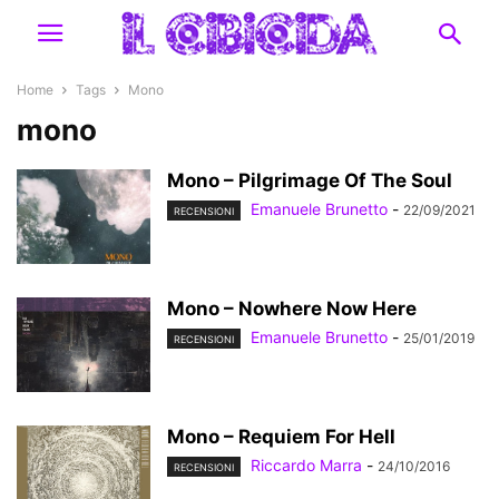
Home
Tags
Mono
mono
Mono – Pilgrimage Of The Soul
Emanuele Brunetto
-
22/09/2021
RECENSIONI
Mono – Nowhere Now Here
Emanuele Brunetto
-
25/01/2019
RECENSIONI
Mono – Requiem For Hell
Riccardo Marra
-
24/10/2016
RECENSIONI