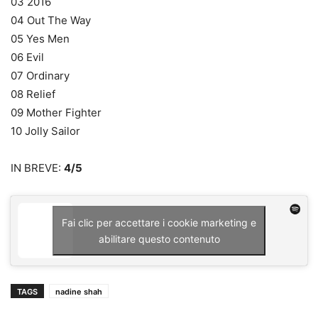
03 2016
04 Out The Way
05 Yes Men
06 Evil
07 Ordinary
08 Relief
09 Mother Fighter
10 Jolly Sailor
IN BREVE:
4/5
Fai clic per accettare i cookie marketing e
abilitare questo contenuto
TAGS
nadine shah