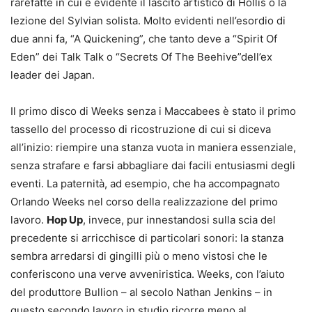
rarefatte in cui è evidente il lascito artistico di Hollis o la
lezione del Sylvian solista. Molto evidenti nell’esordio di
due anni fa, “A Quickening”, che tanto deve a “Spirit Of
Eden” dei Talk Talk o “Secrets Of The Beehive”dell’ex
leader dei Japan.
Il primo disco di Weeks senza i Maccabees è stato il primo
tassello del processo di ricostruzione di cui si diceva
all’inizio: riempire una stanza vuota in maniera essenziale,
senza strafare e farsi abbagliare dai facili entusiasmi degli
eventi. La paternità, ad esempio, che ha accompagnato
Orlando Weeks nel corso della realizzazione del primo
lavoro.
Hop Up
, invece, pur innestandosi sulla scia del
precedente si arricchisce di particolari sonori: la stanza
sembra arredarsi di gingilli più o meno vistosi che le
conferiscono una verve avveniristica. Weeks, con l’aiuto
del produttore Bullion – al secolo Nathan Jenkins – in
questo secondo lavoro in studio ricorre meno al