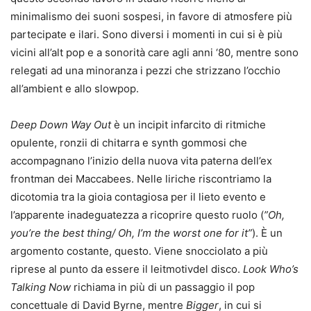
minimalismo dei suoni sospesi, in favore di atmosfere più
partecipate e ilari. Sono diversi i momenti in cui si è più
vicini all’alt pop e a sonorità care agli anni ‘80, mentre sono
relegati ad una minoranza i pezzi che strizzano l’occhio
all’ambient e allo slowpop.
Deep Down Way Out
è un incipit infarcito di ritmiche
opulente, ronzii di chitarra e synth gommosi che
accompagnano l’inizio della nuova vita paterna dell’ex
frontman dei Maccabees. Nelle liriche riscontriamo la
dicotomia tra la gioia contagiosa per il lieto evento e
l’apparente inadeguatezza a ricoprire questo ruolo (
”Oh,
you’re the best thing/ Oh, I’m the worst one for it”
). È un
argomento costante, questo. Viene snocciolato a più
riprese al punto da essere il leitmotivdel disco.
Look Who’s
Talking Now
richiama in più di un passaggio il pop
concettuale di David Byrne, mentre
Bigger
, in cui si