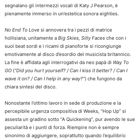
segnalano gli intermezzi vocali di Katy J Pearson, è
pienamente immerso in un’estetica sonora eighties.
No End To Love
si annovera tra i pezzi di matrice
hollisiana, unitamente a
Big Skies, Silly Faces
che con i
suoi beat sordi e i ricami di pianoforte si ricongiunge
emotivamente al disco d’esordio del musicista britannico.
La fine è affidata agli interrogativi da neo papà di
Way To
GO
(
”Did you hurt yourself? / Can I kiss it better? / Can I
wave it on? / Can I help in any way?”
) che fungono da
chiara sintesi del disco.
Nonostante l’ottimo lavoro in sede di produzione e la
percepibile urgenza compositiva di Weeks, “Hop Up” si
assesta un gradino sotto “A Quickening”, pur avendo le sue
peculiarità e i punti di forza. Riempire non è sempre
sinonimo di aggiungere, soprattutto quando l’equilibrio