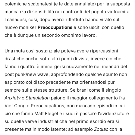
polemiche scatenatesi (e le date annullate) per la supposta
mancanza di sensibilità nei confronti del popolo vietnamita.
I canadesi, così, dopo averci riflettuto hanno virato sul
nuovo moniker
Preoccupations
e sono usciti con quello
che è dunque un secondo omonimo lavoro.
Una muta così sostanziale poteva avere ripercussioni
drastiche anche sotto altri punti di vista, invece ciò che
fanno i quattro è immergersi nuovamente nei meandri del
post punk/new wave, approfondendo qualche spunto non
esplorato col disco precedente ma orientandosi pur
sempre sulle stesse strutture. Se brani come il singolo
Anxiety
o
Stimulation
paiono il maggior collegamento fra
Viet Cong e Preoccupations, non mancano episodi in cui
ciò che fanno Matt Flegel e i suoi è passare l’evidenziatore
su quella verve industrial che nel primo esordio era sì
presente ma in modo latente: ad esempio
Zodiac
con la