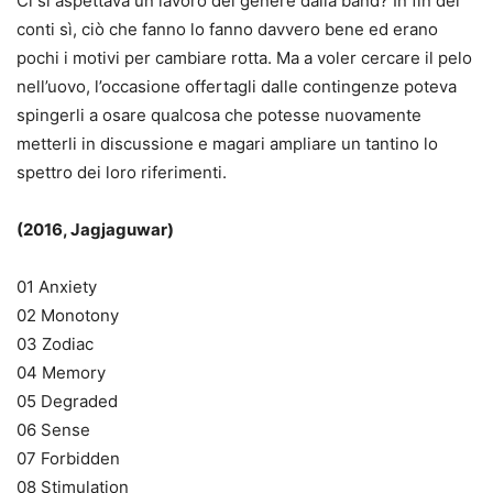
Ci si aspettava un lavoro del genere dalla band? In fin dei
conti sì, ciò che fanno lo fanno davvero bene ed erano
pochi i motivi per cambiare rotta. Ma a voler cercare il pelo
nell’uovo, l’occasione offertagli dalle contingenze poteva
spingerli a osare qualcosa che potesse nuovamente
metterli in discussione e magari ampliare un tantino lo
spettro dei loro riferimenti.
(2016, Jagjaguwar)
01 Anxiety
02 Monotony
03 Zodiac
04 Memory
05 Degraded
06 Sense
07 Forbidden
08 Stimulation