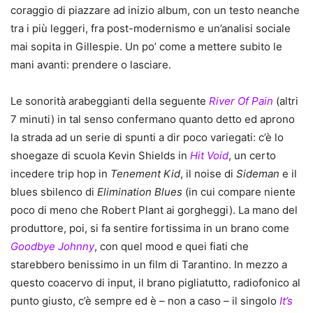
coraggio di piazzare ad inizio album, con un testo neanche
tra i più leggeri, fra post-modernismo e un’analisi sociale
mai sopita in Gillespie. Un po’ come a mettere subito le
mani avanti: prendere o lasciare.
Le sonorità arabeggianti della seguente
River Of Pain
(altri
7 minuti) in tal senso confermano quanto detto ed aprono
la strada ad un serie di spunti a dir poco variegati: c’è lo
shoegaze di scuola Kevin Shields in
Hit Void
, un certo
incedere trip hop in
Tenement Kid
, il noise di
Sideman
e il
blues sbilenco di
Elimination Blues
(in cui compare niente
poco di meno che Robert Plant ai gorgheggi). La mano del
produttore, poi, si fa sentire fortissima in un brano come
Goodbye Johnny
, con quel mood e quei fiati che
starebbero benissimo in un film di Tarantino. In mezzo a
questo coacervo di input, il brano pigliatutto, radiofonico al
punto giusto, c’è sempre ed è – non a caso – il singolo
It’s