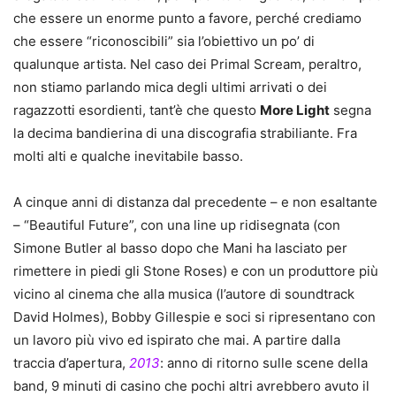
che essere un enorme punto a favore, perché crediamo
che essere “riconoscibili” sia l’obiettivo un po’ di
qualunque artista. Nel caso dei Primal Scream, peraltro,
non stiamo parlando mica degli ultimi arrivati o dei
ragazzotti esordienti, tant’è che questo
More Light
segna
la decima bandierina di una discografia strabiliante. Fra
molti alti e qualche inevitabile basso.
A cinque anni di distanza dal precedente – e non esaltante
– “Beautiful Future”, con una line up ridisegnata (con
Simone Butler al basso dopo che Mani ha lasciato per
rimettere in piedi gli Stone Roses) e con un produttore più
vicino al cinema che alla musica (l’autore di soundtrack
David Holmes), Bobby Gillespie e soci si ripresentano con
un lavoro più vivo ed ispirato che mai. A partire dalla
traccia d’apertura,
2013
: anno di ritorno sulle scene della
band, 9 minuti di casino che pochi altri avrebbero avuto il