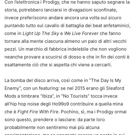
Con l’elettronica i Prodigy, che ne hanno saputo segnare la
storia, potrebbero lanciarsi in divagazioni sconfinate,
invece preferiscono andare ancora una volta sul sicuro
puntando tutto sul cavallo di battaglia dei beat anfetaminici,
come in
Light Up The Sky
e
We Live Forever
che fanno
tornare alla mente ciascuna almeno un paio di altri vecchi
pezzi. Un marchio di fabbrica indelebile che non vogliono
neanche provare a scucirsi di dosso e che in fin dei conti è
esattamente ciò che si aspetta chi viene a cercarli.
La bomba del disco arriva, così come in “The Day Is My
Enemy”, con un featuring: se nel 2015 erano gli Sleaford
Mods a timbrare “Ibiza”, in “No Tourists” tocca invece
all’hip hop noise degli Ho99o9 contribuire a quella mina
che è
Fight Fire With Fire
. Pochino, sì, ma i Prodigy ormai
sono questo, prendere o lasciare: da parte loro
probabilmente non sentiremo mai più alcuna