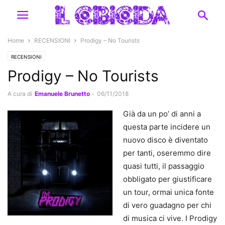
Home
RECENSIONI
Prodigy – No Tourists
RECENSIONI
Prodigy – No Tourists
A cura di
Emanuele Brunetto
-
06/11/2018
Già da un po’ di anni a
questa parte incidere un
nuovo disco è diventato
per tanti, oseremmo dire
quasi tutti, il passaggio
obbligato per giustificare
un tour, ormai unica fonte
di vero guadagno per chi
di musica ci vive. I Prodigy