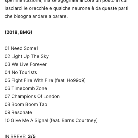
sperimentazione, ma se agognate ancora un posto in cui
lasciarci le orecchie e qualche neurone è da queste parti
che bisogna andare a parare.
(2018, BMG)
01 Need Some1
02 Light Up The Sky
03 We Live Forever
04 No Tourists
05 Fight Fire With Fire (feat. Ho99o9)
06 Timebomb Zone
07 Champions Of London
08 Boom Boom Tap
09 Resonate
10 Give Me A Signal (feat. Barns Courtney)
IN BREVE:
3/5