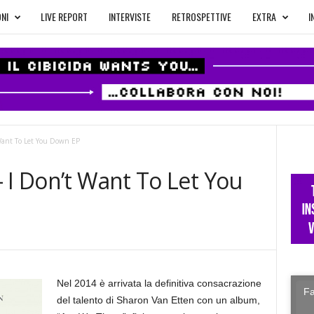
NI
LIVE REPORT
INTERVISTE
RETROSPETTIVE
EXTRA
I
Want To Let You Down EP
 I Don’t Want To Let You
Nel 2014 è arrivata la definitiva consacrazione
Fa
del talento di Sharon Van Etten con un album,