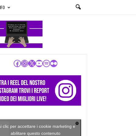
NFO
Facebook
Instagram
X
YouTube
Spotify
Flickr
i clic per accettare i cookie marketing e
abilitare questo contenuto