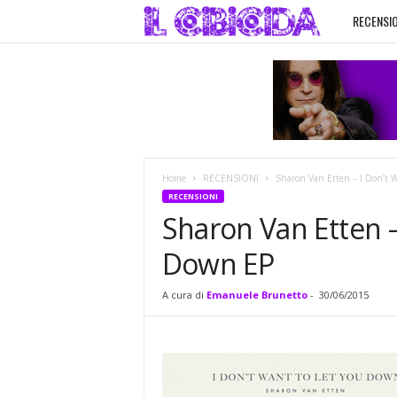
RECENSIO
I
l
C
i
Home
RECENSIONI
Sharon Van Etten – I Don’t 
b
RECENSIONI
Sharon Van Etten –
i
Down EP
c
A cura di
Emanuele Brunetto
-
30/06/2015
i
d