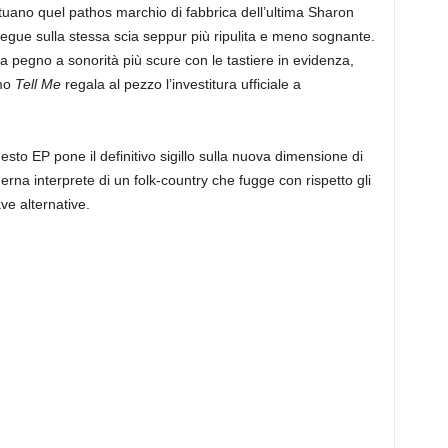
tuano quel pathos marchio di fabbrica dell’ultima Sharon
gue sulla stessa scia seppur più ripulita e meno sognante.
a pegno a sonorità più scure con le tastiere in evidenza,
emo
Tell Me
regala al pezzo l’investitura ufficiale a
sto EP pone il definitivo sigillo sulla nuova dimensione di
na interprete di un folk-country che fugge con rispetto gli
ave alternative.