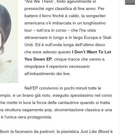
“Are We There”, finito agevolmente in
pressoché ogni classifica di fine anno. Per
battere il ferro finché è caldo, la songwriter
americana s’è imbarcata in un lunghissimo
tour – tutt’ora in corso – che l’ha vista
attraversare in lungo e in largo Europa e Stati
Uniti. Ed è sull’onda lunga dell’ultimo disco
che esce adesso questo
I Don’t Want To Let
You Down EP
, cinque tracce che vanno a
rimpolpare il repertorio necessario
all’imbastimento dei live.
Nell’EP convivono in pochi minuti tutte le
empio, è un brano già noto, eseguito spessissimo nel corso
he mette in luce la forza della cantautrice quando si tratta
 Una struttura vagamente pop, strumentazione classica e una
 l’unica vera protagonista.
album la facevano da padroni: la pianistica
Just Like Blood
è