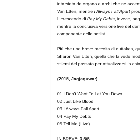
intarsiata da organo e archi che ne accen
Van Etten, mentre
I Always Fall Apart
prose
Il crescendo di
Pay My Debts
, invece, pag
mentre la conclusiva versione live del d
componente delle setlist.
Più che una breve raccolta di outtakes, que
Sharon Van Etten, quella che la vede moder
stilemi del passato per attualizzarsi in chi
(2015, Jagjaguwar)
01 I Don’t Want To Let You Down
02 Just Like Blood
03 I Always Fall Apart
04 Pay My Debts
05 Tell Me (Live)
IN BREVE:
3,5/5