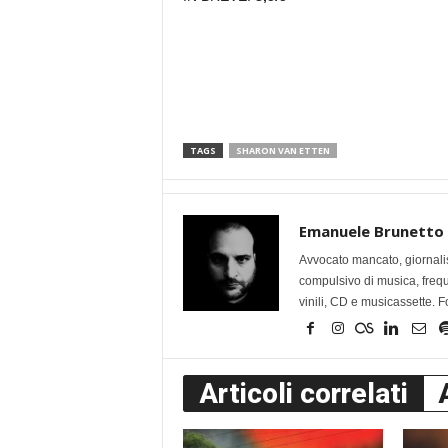
TAGS
SHARON VAN ETTEN
Emanuele Brunetto
Avvocato mancato, giornalis
compulsivo di musica, frequen
vinili, CD e musicassette. F
Articoli correlati