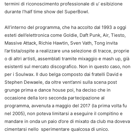
termini di riconoscimento professionale di u’ esibizione
durante l’half time show del SuperBowl.
All’interno del programma, che ha accolto dal 1993 a oggi
esteti dell’elettronica come Goldie, Daft Punk, Air, Tiesto,
Massive Attack, Richie Hawtin, Sven Vath, Tong invita
l’artista/ospite a realizzare una selezione di tracce, proprie
o di altri artisti, assemblati tramite mixaggio e mash up, già
esistenti sul mercato discografico. Non in questo caso, non
per i Soulwax. Il duo belga composto dai fratelli David e
Stephen Dewaele, da oltre vent’anni sulla scena post
grunge prima e dance house poi, ha deciso che in
occasione della loro seconda partecipazione al
programma, avvenuta a maggio del 2017 (la prima volta fu
nel 2005), non poteva limitarsi a eseguire il compitino e
mandare in onda un paio d’ore di mixato da club ma doveva
cimentarsi nello sperimentare qualcosa di unico.