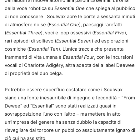
dell’album si muove attorno alla parola Essential. L’ironia
della voce robotica su
Essential One
che spiega al pubblico
di non conoscere i Soulwax apre le porte a sessanta minuti
di atmosfere noise (
Essential One
), paesaggi rarefatti
(
Essential Three
), voci e loop ossessivi (
Essential Five
),
rari episodi di sollievo (
Essential Seven
) ed esplorazioni
cosmiche (
Essential Ten
). L’unica traccia che presenta
frammenti di vita umana è
Essential Four
, con le incursioni
vocali di Charlotte Adigéry, altra adepta della label Deewee
di proprietà del duo belga.
Potrebbe essere superfluo costatare come i Soulwax
siano una fonte inesauribile di ingegno e fecondità – “From
Dewee” ed “Essential” sono stati realizzati quasi in
sovrapposizione l’uno con l’altro – ma mettere in atto
un’impresa del genere ha senza dubbio la capacità di
risvegliare dal torpore un pubblico assolutamente ignaro di
ciò cui ha assistito.