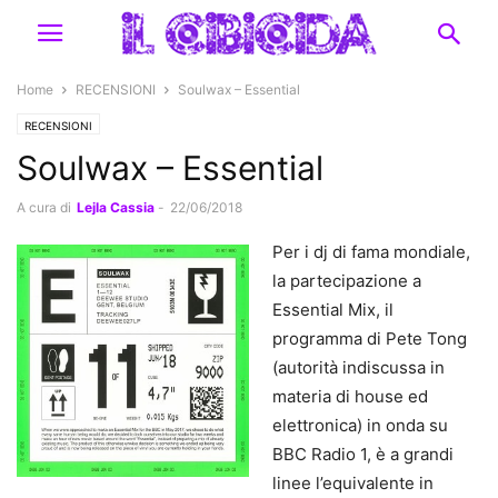
Home
RECENSIONI
Soulwax – Essential
RECENSIONI
Soulwax – Essential
A cura di
Lejla Cassia
-
22/06/2018
Per i dj di fama mondiale,
la partecipazione a
Essential Mix, il
programma di Pete Tong
(autorità indiscussa in
materia di house ed
elettronica) in onda su
BBC Radio 1, è a grandi
linee l’equivalente in