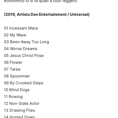
economico lo si fa quasi a cuor leggero.
(2019, Artists Den Entertainment / Universal)
01 Incessant Mace
02 My Wave
03 Been Away Too Long
04 Worse Dreams
05 Jesus Christ Pose
06 Flower
07 Taree
08 Spoonman
09 By Crooked Steps
10 Blind Dogs
11 Rowing
12 Non-State Actor
13 Drawing Flies
14 Hunted Down