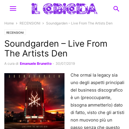
Home
RECENSIONI
Soundgarden – Live From The Artists Den
RECENSIONI
Soundgarden – Live From
The Artists Den
A cura di
Emanuele Brunetto
-
30/07/2019
Che ormai la legacy sia
uno degli aspetti principali
del business discografico
è un (preoccupante,
bisogna ammetterlo) dato
di fatto, visto che gli artisti
non muovono più un
passo senza che questo