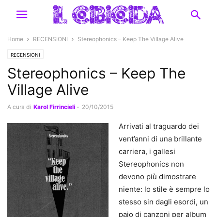
Home
RECENSIONI
Stereophonics – Keep The Village Alive
RECENSIONI
Stereophonics – Keep The
Village Alive
A cura di
Karol Firrincieli
-
20/10/2015
Arrivati al traguardo dei
vent’anni di una brillante
carriera, i gallesi
Stereophonics non
devono più dimostrare
niente: lo stile è sempre lo
stesso sin dagli esordi, un
paio di canzoni per album