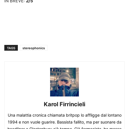
IN BREVE:
2/5
TAGS
stereophonics
Karol Firrincieli
Una malattia cronica chiamata britpop lo affligge dal lontano
1994 e non vuole guarire. Bassista fallito, ma per suonare da
headliner a Glastonbury c'è tempo. Già farmacista, ha messo