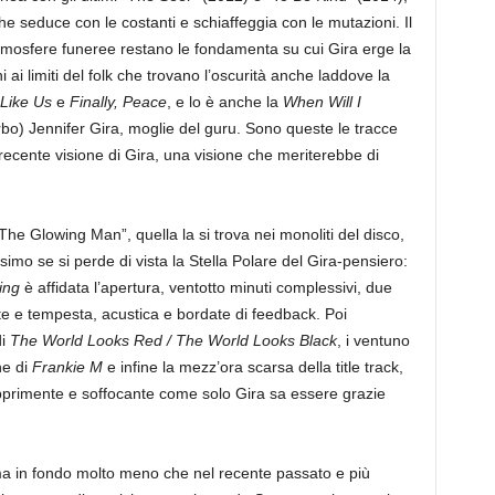
e seduce con le costanti e schiaffeggia con le mutazioni. Il
e atmosfere funeree restano le fondamenta su cui Gira erge la
ai limiti del folk che trovano l’oscurità anche laddove la
Like Us
e
Finally, Peace
, e lo è anche la
When Will I
bo) Jennifer Gira, moglie del guru. Sono queste le tracce
 recente visione di Gira, una visione che meriterebbe di
The Glowing Man”, quella la si trova nei monoliti del disco,
issimo se si perde di vista la Stella Polare del Gira-pensiero:
ing
è affidata l’apertura, ventotto minuti complessivi, due
te e tempesta, acustica e bordate di feedback. Poi
di
The World Looks Red / The World Looks Black
, i ventuno
ne di
Frankie M
e infine la mezz’ora scarsa della title track,
primente e soffocante come solo Gira sa essere grazie
a in fondo molto meno che nel recente passato e più