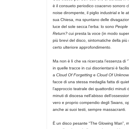
è il consueto periodico coacervo sonoro ch
noise dirompente, il piglio industrial e l
sua Chiesa, ma spuntano delle divagazioni 
luce del sole secca l’erba: lo sono
People 
Return?
cui presta la voce (in modo super
più brevi del disco, sintomatiche della più
certo ulteriore approfondimento.
Ma non è lì che va ricercata l’essenza di “
in quelle tracce in cui disorientarsi è facil
a
Cloud Of Forgetting
e
Cloud Of Unknow
facce di una stessa medaglia fatta di quie
l’approccio teatrale dei quattordici minuti 
minuti di discesa nell’abisso dell’ossessio
vero e proprio compendio degli Swans, op
anche ai suoi testi, sempre massacranti.
È un disco pesante “The Glowing Man”, m