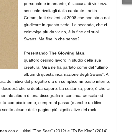
personale e infamante, è l’accusa di violenza
sessuale rivoltagli dalla cantante Larkin
Grimm, fatti risalenti al 2008 che non sta a noi
giudicare in questa sede. La seconda, che ci
coinvolge più da vicino, è la fine dei suoi
Swans. Ma fine in che senso?
Presentando
The Glowing Man
,
quattordicesimo lavoro in studio della sua
creatura, Gira ne ha parlato come del “ultimo
album di questa incarnazione degli Swans”. A
sura definitiva del progetto o a un semplice rimpasto interno,
 deciderà che si debba sapere. La sostanza, però, è che ci
ntale album di una discografia in continua crescita ed
’auto-compiacimento, sempre al passo (e anche un filino
 scritto alcune delle pagine più significative del rock
inea con gli ultimi “The Seer” (2012) e “To Be Kind” (2014),