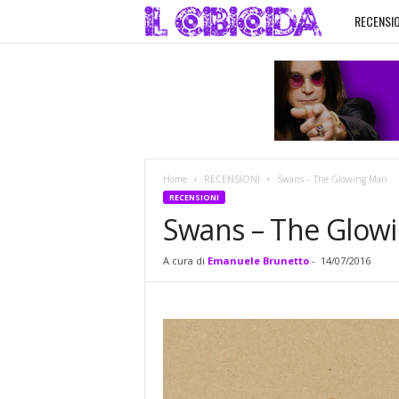
RECENSIO
I
l
C
i
Home
RECENSIONI
Swans – The Glowing Man
b
RECENSIONI
Swans – The Glow
i
A cura di
Emanuele Brunetto
-
14/07/2016
c
i
d