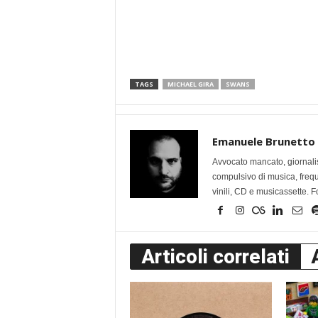
TAGS
MICHAEL GIRA
SWANS
Emanuele Brunetto
Avvocato mancato, giornalis
compulsivo di musica, frequen
vinili, CD e musicassette. F
Articoli correlati