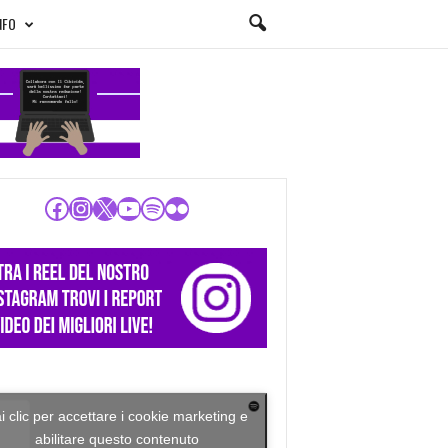
NFO
Facebook
Instagram
X
YouTube
Spotify
Flickr
i clic per accettare i cookie marketing e
abilitare questo contenuto