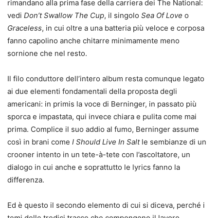
rimandano alla prima fase della carriera dei The National:
vedi
Don’t Swallow The Cup
, il singolo
Sea Of Love
o
Graceless
, in cui oltre a una batteria più veloce e corposa
fanno capolino anche chitarre minimamente meno
sornione che nel resto.
Il filo conduttore dell’intero album resta comunque legato
ai due elementi fondamentali della proposta degli
americani: in primis la voce di Berninger, in passato più
sporca e impastata, qui invece chiara e pulita come mai
prima. Complice il suo addio al fumo, Berninger assume
così in brani come
I Should Live In Salt
le sembianze di un
crooner intento in un tete-à-tete con l’ascoltatore, un
dialogo in cui anche e soprattutto le lyrics fanno la
differenza.
Ed è questo il secondo elemento di cui si diceva, perché i
temi delle tredici tracce che compongono il lavoro