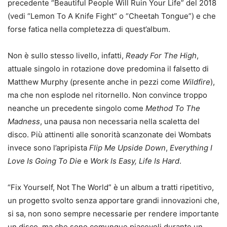
precedente “Beautiful People Will Ruin Your Life” del 2018
(vedi “Lemon To A Knife Fight” o “Cheetah Tongue”) e che
forse fatica nella completezza di quest’album.
Non è sullo stesso livello, infatti,
Ready For The High
,
attuale singolo in rotazione dove predomina il falsetto di
Matthew Murphy (presente anche in pezzi come
Wildfire
),
ma che non esplode nel ritornello. Non convince troppo
neanche un precedente singolo come
Method To The
Madness
, una pausa non necessaria nella scaletta del
disco. Più attinenti alle sonorità scanzonate dei Wombats
invece sono l’apripista
Flip Me Upside Down
,
Everything I
Love Is Going To Die
e
Work Is Easy, Life Is Hard
.
“Fix Yourself, Not The World” è un album a tratti ripetitivo,
un progetto svolto senza apportare grandi innovazioni che,
si sa, non sono sempre necessarie per rendere importante
un disco, ma che sono comunque piacevoli durante un