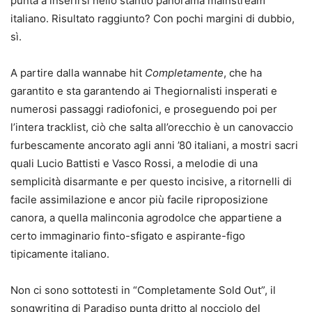
punta a inserirsi nello stantio panorama mainstream
italiano. Risultato raggiunto? Con pochi margini di dubbio,
sì.
A partire dalla wannabe hit
Completamente
, che ha
garantito e sta garantendo ai Thegiornalisti insperati e
numerosi passaggi radiofonici, e proseguendo poi per
l’intera tracklist, ciò che salta all’orecchio è un canovaccio
furbescamente ancorato agli anni ’80 italiani, a mostri sacri
quali Lucio Battisti e Vasco Rossi, a melodie di una
semplicità disarmante e per questo incisive, a ritornelli di
facile assimilazione e ancor più facile riproposizione
canora, a quella malinconia agrodolce che appartiene a
certo immaginario finto-sfigato e aspirante-figo
tipicamente italiano.
Non ci sono sottotesti in “Completamente Sold Out”, il
songwriting di Paradiso punta dritto al nocciolo del