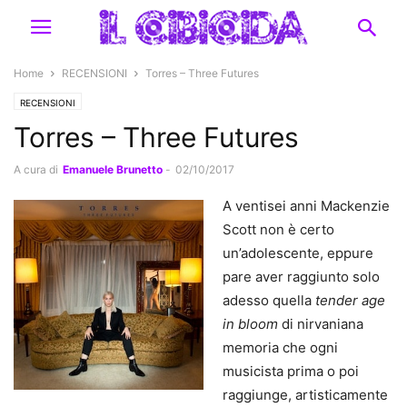
Home
RECENSIONI
Torres – Three Futures
RECENSIONI
Torres – Three Futures
A cura di
Emanuele Brunetto
-
02/10/2017
A ventisei anni Mackenzie
Scott non è certo
un’adolescente, eppure
pare aver raggiunto solo
adesso quella
tender age
in bloom
di nirvaniana
memoria che ogni
musicista prima o poi
raggiunge, artisticamente