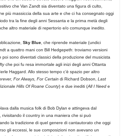
itivo che Van Zandt sia diventato una figura di culto,
e più massiccia della sua arte e che ci ha consegnato oggi
riodo tra la fine degli anni Sessanta e la prima metà degli
che altro materiale di repertorio e/o comunque inedito.
bblicazione,
Sky Blue
, che riprende materiale (undici
andt a quattro mani con Bill Hedgepeth: troviamo versioni
he poi sono diventati classici della produzione del musicista
ty
che poi fu resa immortale agli inizi degli anni Ottanta
Merle Haggard. Allo stesso tempo c’è spazio per altro
rever, For Always, For Certain
di Richard Dobson,
Last
dizionale
Hills Of Roane County
) e due inediti (
All I Need
e
colava dalla musica folk di Bob Dylan e attingeva dal
, rivisitando il country in una maniera che si può
vando la tradizione di quel genere di cantautorato che oggi
so gli eccessi, le sue composizioni non avevano un