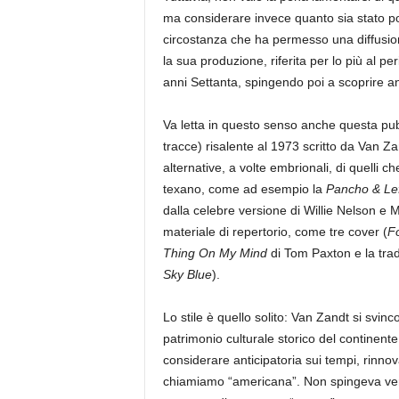
ma considerare invece quanto sia stato pos
circostanza che ha permesso una diffusion
la sua produzione, riferita per lo più al pe
anni Settanta, spingendo poi a scoprire an
Va letta in questo senso anche questa pu
tracce) risalente al 1973 scritto da Van Z
alternative, a volte embrionali, di quelli c
texano, come ad esempio la
Pancho & Lef
dalla celebre versione di Willie Nelson e 
materiale di repertorio, come tre cover (
Fo
Thing On My Mind
di Tom Paxton e la tra
Sky Blue
).
Lo stile è quello solito: Van Zandt si svin
patrimonio culturale storico del continente
considerare anticipatoria sui tempi, rinno
chiamiamo “americana”. Non spingeva ver