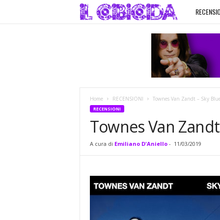
RECENSIO
I
l
C
i
Home
RECENSIONI
Townes Van Zandt – Sky Blu
b
RECENSIONI
Townes Van Zandt 
i
A cura di
Emiliano D'Aniello
-
11/03/2019
c
i
d