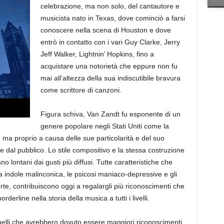
celebrazione, ma non solo, del cantautore e
musicista nato in Texas, dove cominciò a farsi
conoscere nella scena di Houston e dove
entrò in contatto con i vari Guy Clarke, Jerry
Jeff Walker, Lightnin’ Hopkins, fino a
acquistare una notorietà che eppure non fu
mai all’altezza della sua indiscutibile bravura
come scrittore di canzoni.
Figura schiva, Van Zandt fu esponente di un
genere popolare negli Stati Uniti come la
, ma proprio a causa delle sue particolarità e del suo
he dal pubblico. Lo stile compositivo e la stessa costruzione
o lontani dai gusti più diffusi. Tutte caratteristiche che
 indole malinconica, le psicosi maniaco-depressive e gli
orte, contribuiscono oggi a regalargli più riconoscimenti che
erline nella storia della musica a tutti i livelli.
quelli che avrebbero dovuto essere maggiori riconoscimenti,