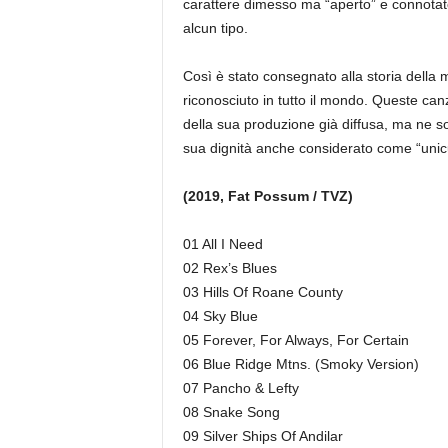
carattere dimesso ma “aperto” e connotato 
alcun tipo.
Così è stato consegnato alla storia della
riconosciuto in tutto il mondo. Queste c
della sua produzione già diffusa, ma ne 
sua dignità anche considerato come “uni
(2019, Fat Possum / TVZ)
01 All I Need
02 Rex’s Blues
03 Hills Of Roane County
04 Sky Blue
05 Forever, For Always, For Certain
06 Blue Ridge Mtns. (Smoky Version)
07 Pancho & Lefty
08 Snake Song
09 Silver Ships Of Andilar