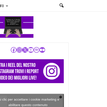
NFO
Facebook
Instagram
X
YouTube
Spotify
Flickr
i clic per accettare i cookie marketing e
abilitare questo contenuto