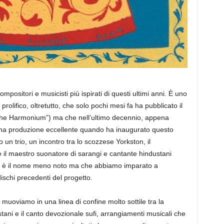
ositori e musicisti più ispirati di questi ultimi anni. È uno
rolifico, oltretutto, che solo pochi mesi fa ha pubblicato il
The Harmonium”) ma che nell’ultimo decennio, appena
i una produzione eccellente quando ha inaugurato questo
n trio, un incontro tra lo scozzese Yorkston, il
il maestro suonatore di sarangi e cantante hindustani
li è il nome meno noto ma che abbiamo imparato a
schi precedenti del progetto.
muoviamo in una linea di confine molto sottile tra la
stani e il canto devozionale sufi, arrangiamenti musicali che