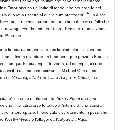
tivismo americano con risultati che sono semplicemente
ine Emotions
ha un limite di fondo, che sta proprio nel
lla di nuovo rispetto ai due album precedenti. È un disco
sco “pop” in senso stretto, ma un album di musica folk che
ting new age che rimanda per forza di cose a impostazioni e
nta/Settanta.
ome la musica britannica e quella hindustani si siano poi
li anni, fino a diventare un fenomeno pop grazie a Beatles
a in un quadro più ampio. In verità, ad esempio, alcune
iù sensibili alcune composizioni di Michael Gira come
me
The Shearing’s Not For You
e
Song For Oddur
, ma
ndiano” il campo di riferimento:
Sukhe Phool
e
Thumri
e che filtra attraverso le tende all’interno di una stanza
pire l’intero spazio. Il tono sale discretamente in pezzi che
ome
Westlin Winds
e l’allegorica
Waliyan Da Raja
.