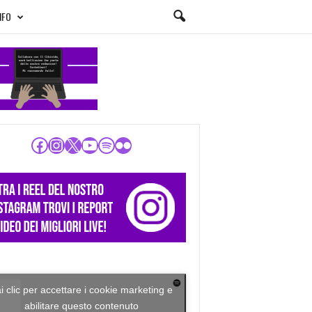
NFO
Facebook
Instagram
X
YouTube
Spotify
Flickr
i clic per accettare i cookie marketing e
abilitare questo contenuto