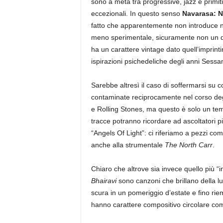
sono a metà tra progressive, jazz e primi
eccezionali. In questo senso
Navarasa: N
fatto che apparentemente non introduce nu
meno sperimentale, sicuramente non un di
ha un carattere vintage dato quell’imprin
ispirazioni psichedeliche degli anni Sessa
Sarebbe altresì il caso di soffermarsi su c
contaminate reciprocamente nel corso deg
e Rolling Stones, ma questo è solo un tem
tracce potranno ricordare ad ascoltatori p
“Angels Of Light”: ci riferiamo a pezzi co
anche alla strumentale
The North Carr
.
Chiaro che altrove sia invece quello più “i
Bhairavi
sono canzoni che brillano della luc
scura in un pomeriggio d’estate e fino riem
hanno carattere compositivo circolare c