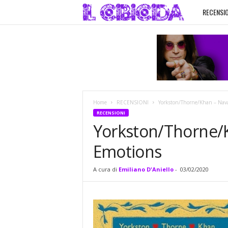
RECENSIO
I
l
C
i
Home
RECENSIONI
Yorkston/Thorne/Khan – Nava
b
RECENSIONI
Yorkston/Thorne/K
i
Emotions
c
A cura di
Emiliano D'Aniello
-
03/02/2020
i
d