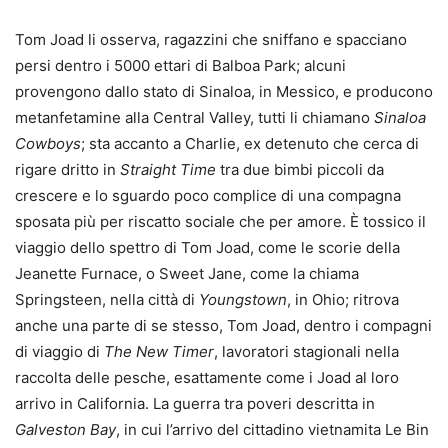
Tom Joad li osserva, ragazzini che sniffano e spacciano
persi dentro i 5000 ettari di Balboa Park; alcuni
provengono dallo stato di Sinaloa, in Messico, e producono
metanfetamine alla Central Valley, tutti li chiamano
Sinaloa
Cowboys
; sta accanto a Charlie, ex detenuto che cerca di
rigare dritto in
Straight Time
tra due bimbi piccoli da
crescere e lo sguardo poco complice di una compagna
sposata più per riscatto sociale che per amore. È tossico il
viaggio dello spettro di Tom Joad, come le scorie della
Jeanette Furnace, o Sweet Jane, come la chiama
Springsteen, nella città di
Youngstown
, in Ohio; ritrova
anche una parte di se stesso, Tom Joad, dentro i compagni
di viaggio di
The New Timer
, lavoratori stagionali nella
raccolta delle pesche, esattamente come i Joad al loro
arrivo in California. La guerra tra poveri descritta in
Galveston Bay
, in cui l’arrivo del cittadino vietnamita Le Bin