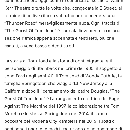
continua ancora oggi, come le centinaia di serate al Walter
Kerr Theatre o tutte le volte che, congedata la E Street, al
termine di un live ritorna sul palco per concedersi una
“Thunder Road” meravigliosamente nuda. Ogni traccia di
“The Ghost Of Tom Joad” è suonata lievemente, con una
sezione ritmica appena accennata e testi letti, più che
cantati, a voce bassa e denti stretti.
La storia di Tom Joad è la storia di ogni migrante, è il
personaggio di Steinbeck nei primi del ‘900, il soggetto di
John Ford negli anni ‘40, il Tom Joad di Woody Guthrie, la
famiglia Springsteen che viaggia dal New Jersey alla
California dopo il licenziamento del padre Douglas. “The
Ghost Of Tom Joad” è l’arrangiamento elettrico dei Rage
Against The Machine del 1997, la collaborazione tra Tom
Morello e lo stesso Springsteen nel 2014, il suono
popolare dei Modena City Ramblers nel 2015. I Joad di
oggi sono i padri e le madri che urlano da un gommone di