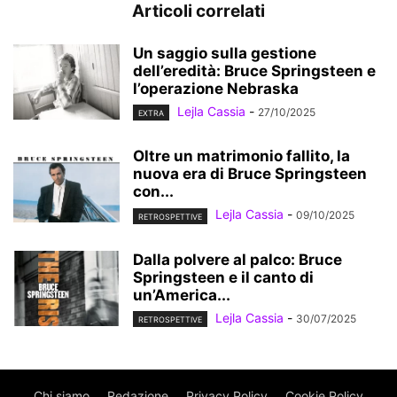
Articoli correlati
Un saggio sulla gestione
dell’eredità: Bruce Springsteen e
l’operazione Nebraska
Lejla Cassia
-
27/10/2025
EXTRA
Oltre un matrimonio fallito, la
nuova era di Bruce Springsteen
con...
Lejla Cassia
-
09/10/2025
RETROSPETTIVE
Dalla polvere al palco: Bruce
Springsteen e il canto di
un’America...
Lejla Cassia
-
30/07/2025
RETROSPETTIVE
Chi siamo
Redazione
Privacy Policy
Cookie Policy