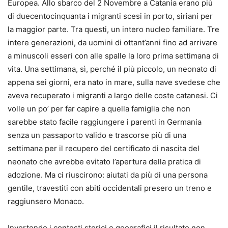
Europea. Allo sbarco del 2 Novembre a Catania erano più
di duecentocinquanta i migranti scesi in porto, siriani per
la maggior parte. Tra questi, un intero nucleo familiare. Tre
intere generazioni, da uomini di ottant’anni fino ad arrivare
a minuscoli esseri con alle spalle la loro prima settimana di
vita. Una settimana, sì, perché il più piccolo, un neonato di
appena sei giorni, era nato in mare, sulla nave svedese che
aveva recuperato i migranti a largo delle coste catanesi. Ci
volle un po’ per far capire a quella famiglia che non
sarebbe stato facile raggiungere i parenti in Germania
senza un passaporto valido e trascorse più di una
settimana per il recupero del certificato di nascita del
neonato che avrebbe evitato l’apertura della pratica di
adozione. Ma ci riuscirono: aiutati da più di una persona
gentile, travestiti con abiti occidentali presero un treno e
raggiunsero Monaco.
Invertendo i contesti storici e geografici il risultato non