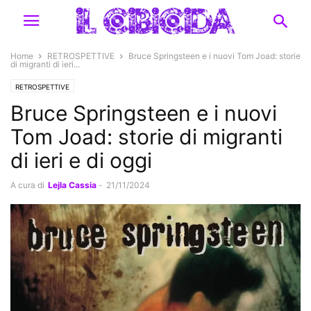
Home
RETROSPETTIVE
Bruce Springsteen e i nuovi Tom Joad: storie
di migranti di ieri...
RETROSPETTIVE
Bruce Springsteen e i nuovi
Tom Joad: storie di migranti
di ieri e di oggi
A cura di
Lejla Cassia
-
21/11/2024