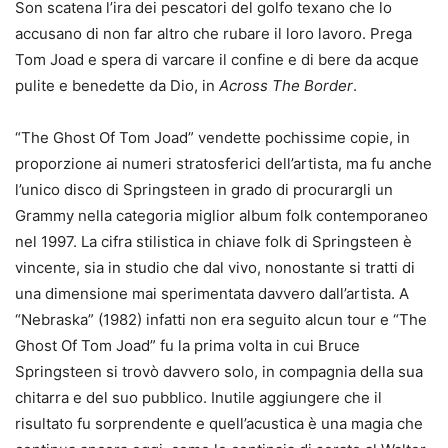
Son scatena l’ira dei pescatori del golfo texano che lo
accusano di non far altro che rubare il loro lavoro. Prega
Tom Joad e spera di varcare il confine e di bere da acque
pulite e benedette da Dio, in
Across The Border
.
“The Ghost Of Tom Joad” vendette pochissime copie, in
proporzione ai numeri stratosferici dell’artista, ma fu anche
l’unico disco di Springsteen in grado di procurargli un
Grammy nella categoria miglior album folk contemporaneo
nel 1997. La cifra stilistica in chiave folk di Springsteen è
vincente, sia in studio che dal vivo, nonostante si tratti di
una dimensione mai sperimentata davvero dall’artista. A
“Nebraska” (1982) infatti non era seguito alcun tour e “The
Ghost Of Tom Joad” fu la prima volta in cui Bruce
Springsteen si trovò davvero solo, in compagnia della sua
chitarra e del suo pubblico. Inutile aggiungere che il
risultato fu sorprendente e quell’acustica è una magia che