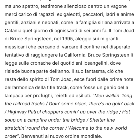
ma uno spettro, testimone silenzioso dentro un vagone
merci carico di ragazzi, ex galeotti, peccatori, ladri e anime
gentili, anziani e neonati, come la famiglia siriana arrivata a
Catania quel giorno di ognissanti di sei anni fa. Il Tom Joad
di Bruce Springsteen, nel 1995, aleggia sui migranti
messicani che cercano di varcare il confine nel disperato
tentativo di raggiungere la California. Bruce Springsteen li
legge sulle cronache dei quotidiani losangelini, dove
risiede buona parte dell’anno. Il suo fantasma, ciò che
resta dello spirito di Tom Joad, esce fuori dalle prime note
dell’armonica della title track, come fosse un genio della
lampada per profughi, reietti ed esiliati:
“Men walkin’ ‘long
the railroad tracks / Goin’ some place, there’s no goin’ back
/ Highway Patrol choppers comin’ up over the ridge / Hot
soup on a campfire under the bridge / Shelter line
stretchin’ round the corner / Welcome to the new world
order”
. Benvenuti al nuovo ordine mondiale.