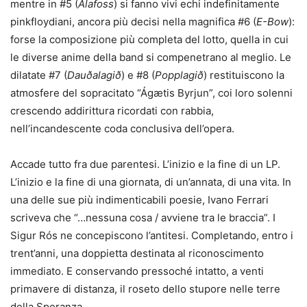
mentre in #5 (
Álafoss
) si fanno vivi echi indefinitamente
pinkfloydiani, ancora più decisi nella magnifica #6 (
E-Bow
):
forse la composizione più completa del lotto, quella in cui
le diverse anime della band si compenetrano al meglio. Le
dilatate #7 (
Dauðalagið
) e #8 (
Popplagið
) restituiscono la
atmosfere del sopracitato “Ágætis Byrjun”, coi loro solenni
crescendo addirittura ricordati con rabbia,
nell’incandescente coda conclusiva dell’opera.
Accade tutto fra due parentesi. L’inizio e la fine di un LP.
L’inizio e la fine di una giornata, di un’annata, di una vita. In
una delle sue più indimenticabili poesie, Ivano Ferrari
scriveva che “…nessuna cosa / avviene tra le braccia”. I
Sigur Rós ne concepiscono l’antitesi. Completando, entro i
trent’anni, una doppietta destinata al riconoscimento
immediato. E conservando pressoché intatto, a venti
primavere di distanza, il roseto dello stupore nelle terre
della Speranza.