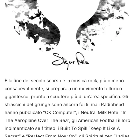
È la fine del secolo scorso e la musica rock, più o meno
consapevolmente, si prepara a un movimento tellurico
gigantesco, pronto a scuotere più di un’area specifica. Gli
strascichi del grunge sono ancora forti, ma i Radiohead
hanno pubblicato “OK Computer”, i Neutral Milk Hotel “In
The Aeroplane Over The Sea”, gli American Football il loro
indimenticato self titled, i Built To Spill “Keep It Like A
Secret” e “Perfect From Now On”, gli Spiritualized “Ladies