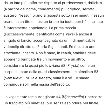
da un lato più uniforme rispetto al predecessore, dall’altro
(a partire dal nome, chiaramente) più criptico, serrato,
austero. Nessun brano si assesta sotto i sei minuti, nessun
brano ha un titolo, nessun brano ha testo perché il cantato
è interamente hopelandic. La prima traccia
(successivamente identificata come
Vaka
) è anche il
singolo di lancio, accompagnato da un indimenticabile
videoclip diretto da Floria Sigismondi. Ed è subito uno
straziante incanto. Non è sano, in realtà, stabilire delle
apparenti barricate tra un movimento e un altro,
considerare la quasi più low-iana #2 (
Frysta
) come un
corpo distante dalla quasi classicamente minimalista #3
(
Samskeyti
). Nulla è slegato, nulla è a sé – e siamo
comunque soli nella magia dell’ascolto.
La vagamente tambureggiante #4 (
Njósnavélin
) ripercorre
un tracciato più nineties, pur senza esplodere nel finale,