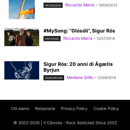
Riccardo Marra
-
19/06/2023
RECENSIONI
#MySong: “Glósóli”, Sigur Rós
Riccardo Marra
-
12/07/2019
#MYSONG
Sigur Rós: 20 anni di Ágætis
Byrjun
Marilena Grillo
-
12/06/2019
ANNIVERSARI
Chi siamo
Redazione
Privacy Policy
Cookie Policy
© 2002-2026 | Il Cibicida - Rock Addicted Since 2002