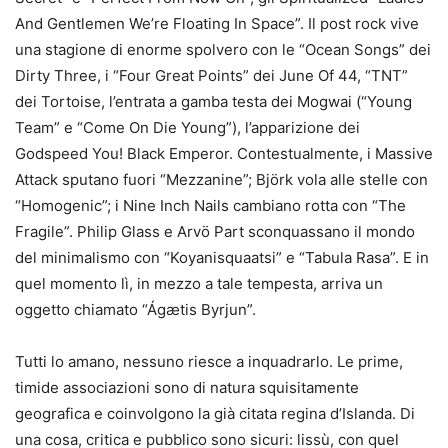
And Gentlemen We’re Floating In Space”. Il post rock vive
una stagione di enorme spolvero con le “Ocean Songs” dei
Dirty Three, i “Four Great Points” dei June Of 44, “TNT”
dei Tortoise, l’entrata a gamba testa dei Mogwai (“Young
Team” e “Come On Die Young”), l’apparizione dei
Godspeed You! Black Emperor. Contestualmente, i Massive
Attack sputano fuori “Mezzanine”; Björk vola alle stelle con
“Homogenic”; i Nine Inch Nails cambiano rotta con “The
Fragile”. Philip Glass e Arvö Part sconquassano il mondo
del minimalismo con “Koyanisquaatsi” e “Tabula Rasa”. E in
quel momento lì, in mezzo a tale tempesta, arriva un
oggetto chiamato “Ágætis Byrjun”.
Tutti lo amano, nessuno riesce a inquadrarlo. Le prime,
timide associazioni sono di natura squisitamente
geografica e coinvolgono la già citata regina d’Islanda. Di
una cosa, critica e pubblico sono sicuri: lissù, con quel