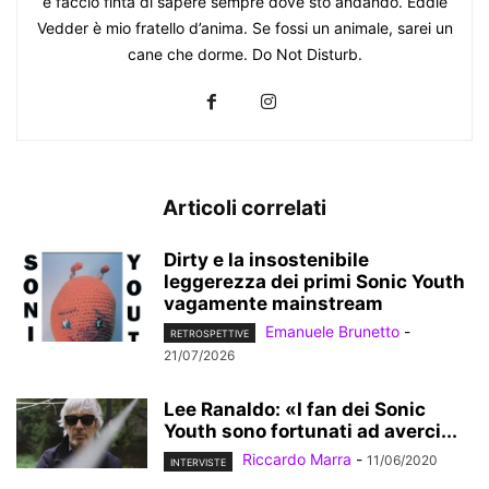
e faccio finta di sapere sempre dove sto andando. Eddie
Vedder è mio fratello d’anima. Se fossi un animale, sarei un
cane che dorme. Do Not Disturb.
Articoli correlati
Dirty e la insostenibile
leggerezza dei primi Sonic Youth
vagamente mainstream
Emanuele Brunetto
-
RETROSPETTIVE
21/07/2026
Lee Ranaldo: «I fan dei Sonic
Youth sono fortunati ad averci...
Riccardo Marra
-
11/06/2020
INTERVISTE