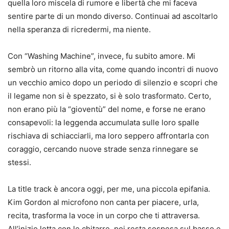
quella loro miscela di rumore e libertà che mi faceva
sentire parte di un mondo diverso. Continuai ad ascoltarlo
nella speranza di ricredermi, ma niente.
Con “Washing Machine”, invece, fu subito amore. Mi
sembrò un ritorno alla vita, come quando incontri di nuovo
un vecchio amico dopo un periodo di silenzio e scopri che
il legame non si è spezzato, si è solo trasformato. Certo,
non erano più la “gioventù” del nome, e forse ne erano
consapevoli: la leggenda accumulata sulle loro spalle
rischiava di schiacciarli, ma loro seppero affrontarla con
coraggio, cercando nuove strade senza rinnegare se
stessi.
La title track è ancora oggi, per me, una piccola epifania.
Kim Gordon al microfono non canta per piacere, urla,
recita, trasforma la voce in un corpo che ti attraversa.
All’inizio lotta con le chitarre, poi resta sospesa sul basso e