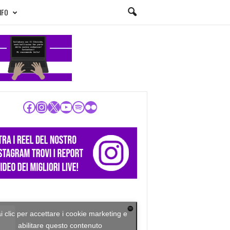
NFO
Facebook
Instagram
X
YouTube
Spotify
Flickr
i clic per accettare i cookie marketing e
abilitare questo contenuto