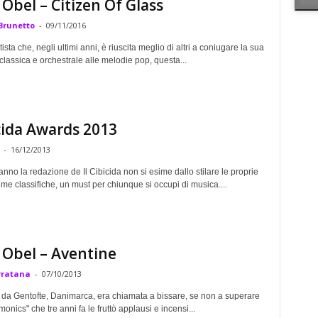
Obel – Citizen Of Glass
Brunetto
-
09/11/2016
ista che, negli ultimi anni, è riuscita meglio di altri a coniugare la sua
lassica e orchestrale alle melodie pop, questa...
icida Awards 2013
-
16/12/2013
no la redazione de Il Cibicida non si esime dallo stilare le proprie
me classifiche, un must per chiunque si occupi di musica....
Obel – Aventine
rratana
-
07/10/2013
da Gentofte, Danimarca, era chiamata a bissare, se non a superare
monics" che tre anni fa le fruttò applausi e incensi...