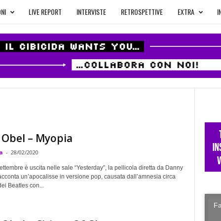
NI
LIVE REPORT
INTERVISTE
RETROSPETTIVE
EXTRA
I
 Obel – Myopia
a
-
28/02/2020
ttembre è uscita nelle sale “Yesterday”, la pellicola diretta da Danny
acconta un’apocalisse in versione pop, causata dall’amnesia circa
dei Beatles con...
Fa