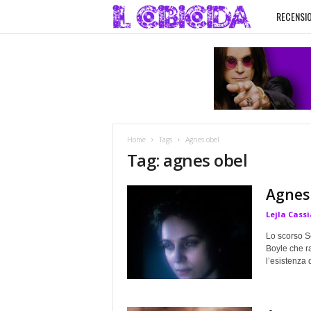
RECENSIO
I
l
C
i
Home
Tags
Agnes obel
b
Tag: agnes obel
i
Agnes
Lejla Cassi
c
Lo scorso Se
i
Boyle che r
l’esistenza 
d