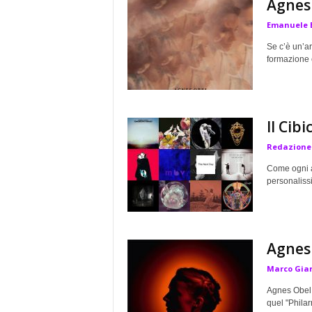
Agnes 
a
Emanuele 
Se c’è un’art
formazione c
Il Cib
Redazione
Come ogni an
personalissi
Agnes 
Marco Gia
Agnes Obel 
quel "Philar