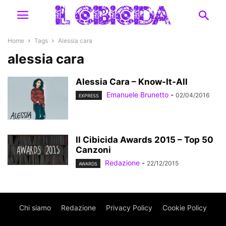
Home
Tags
Alessia cara
alessia cara
Alessia Cara – Know-It-All
Emanuele Brunetto
-
02/04/2016
EXPRESS
Il Cibicida Awards 2015 – Top 50
Canzoni
Redazione
-
22/12/2015
AWARDS
Chi siamo
Redazione
Privacy Policy
Cookie Policy