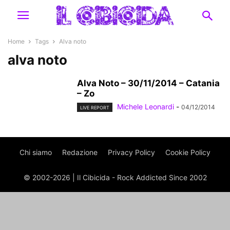
Home
Tags
Alva noto
alva noto
Alva Noto – 30/11/2014 – Catania
– Zo
Michele Leonardi
-
04/12/2014
LIVE REPORT
Chi siamo
Redazione
Privacy Policy
Cookie Policy
© 2002-2026 | Il Cibicida - Rock Addicted Since 2002