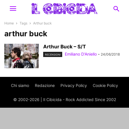
Home
Tags
Arthur buck
arthur buck
Arthur Buck – S/T
Emiliano D'Aniello
-
24/06/2018
RECENSIONI
Chi siamo
Redazione
Privacy Policy
Cookie Policy
© 2002-2026 | Il Cibicida - Rock Addicted Since 2002