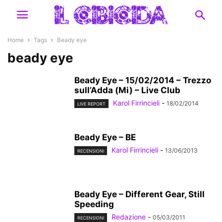
Home
Tags
Beady eye
beady eye
Beady Eye – 15/02/2014 – Trezzo
sull’Adda (Mi) – Live Club
Karol Firrincieli
-
18/02/2014
LIVE REPORT
Beady Eye – BE
Karol Firrincieli
-
13/06/2013
RECENSIONI
Beady Eye – Different Gear, Still
Speeding
Redazione
-
05/03/2011
RECENSIONI