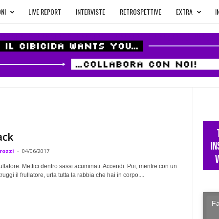
NI
LIVE REPORT
INTERVISTE
RETROSPETTIVE
EXTRA
I
ack
rozzi
-
04/06/2017
ullatore. Mettici dentro sassi acuminati. Accendi. Poi, mentre con un
ruggi il frullatore, urla tutta la rabbia che hai in corpo....
Fa