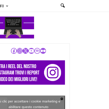
NFO
Facebook
Instagram
X
YouTube
Spotify
Flickr
i clic per accettare i cookie marketing e
abilitare questo contenuto