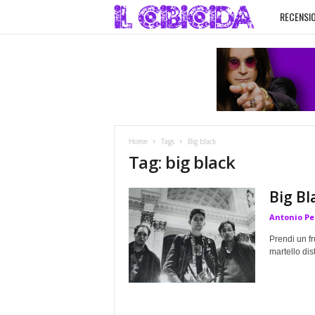
RECENSIO
I
l
C
i
Home
Tags
Big black
b
Tag: big black
i
Big Bl
Antonio Pe
c
Prendi un fr
i
martello dist
d