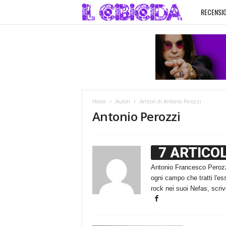
RECENSIO
I
l
C
i
Home
Autori
Articoli di Antonio Perozzi
b
Antonio Perozzi
i
7 ARTICOL
c
Antonio Francesco Perozzi 
ogni campo che tratti l'e
i
rock nei suoi Nefas, scri
d