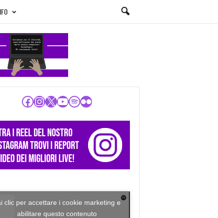
NFO
Facebook
Instagram
X
YouTube
Spotify
Flickr
i clic per accettare i cookie marketing e
abilitare questo contenuto