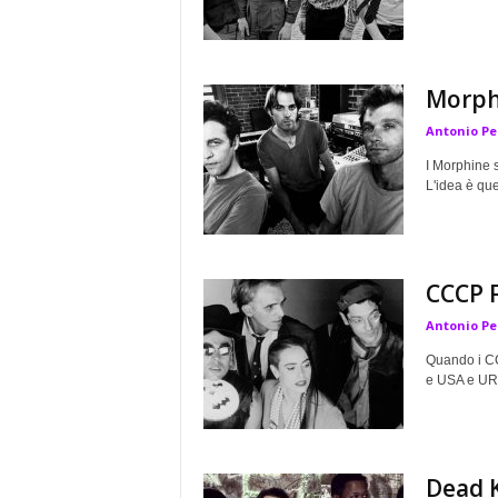
Morph
Antonio Pe
I Morphine s
L'idea è quel
CCCP F
Antonio Pe
Quando i CC
e USA e URSS
Dead 