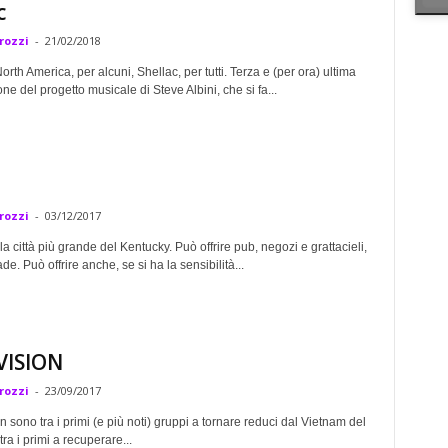
c
rozzi
-
21/02/2018
orth America, per alcuni, Shellac, per tutti. Terza e (per ora) ultima
ne del progetto musicale di Steve Albini, che si fa...
rozzi
-
03/12/2017
 la città più grande del Kentucky. Può offrire pub, negozi e grattacieli,
ade. Può offrire anche, se si ha la sensibilità...
VISION
rozzi
-
23/09/2017
on sono tra i primi (e più noti) gruppi a tornare reduci dal Vietnam del
ra i primi a recuperare...