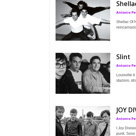
Shella
a
Antonio Pe
Shellac Of N
reincarnazio
Slint
Antonio Pe
Louisville è
stazioni, str
JOY DI
Antonio Pe
I Joy Divisi
punk. Sono t