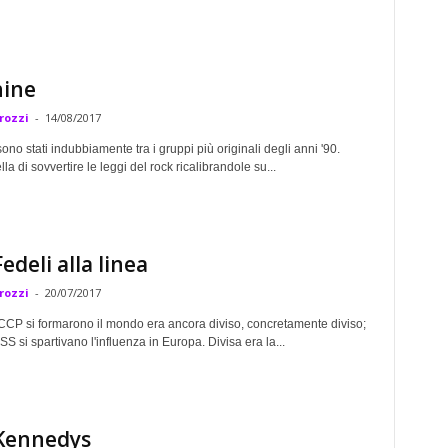
ine
rozzi
-
14/08/2017
ono stati indubbiamente tra i gruppi più originali degli anni '90.
la di sovvertire le leggi del rock ricalibrandole su...
edeli alla linea
rozzi
-
20/07/2017
CP si formarono il mondo era ancora diviso, concretamente diviso;
 si spartivano l'influenza in Europa. Divisa era la...
Kennedys