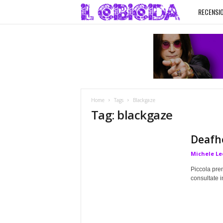
RECENSIO
I
l
C
i
Home
Tags
Blackgaze
b
Tag: blackgaze
i
Deafh
Michele Le
c
Piccola pre
i
consultate i
d