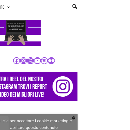
NFO
Facebook
Instagram
X
YouTube
Spotify
Flickr
i clic per accettare i cookie marketing e
abilitare questo contenuto