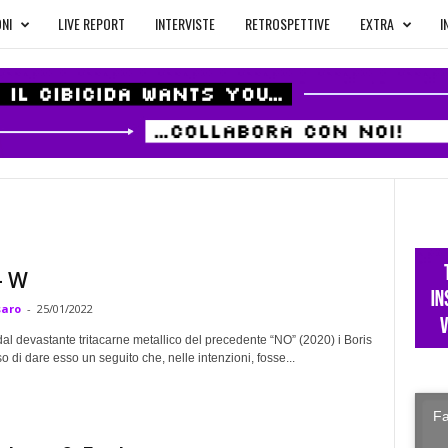
NI
LIVE REPORT
INTERVISTE
RETROSPETTIVE
EXTRA
I
– W
saro
-
25/01/2022
al devastante tritacarne metallico del precedente “NO” (2020) i Boris
 di dare esso un seguito che, nelle intenzioni, fosse...
Fa