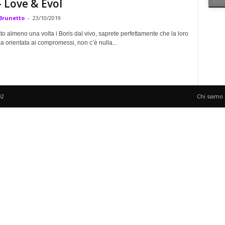
– Love & Evol
Brunetto
-
23/10/2019
to almeno una volta i Boris dal vivo, saprete perfettamente che la loro
 orientata ai compromessi, non c’è nulla...
02
Chi siamo