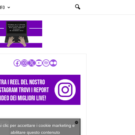
NFO
Facebook
Instagram
X
YouTube
Spotify
Flickr
i clic per accettare i cookie marketing e
abilitare questo contenuto