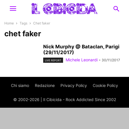
Home
Tags
Chet faker
chet faker
Nick Murphy @ Bataclan, Parigi
(29/11/2017)
Michele Leonardi
-
30/11/2017
LIVE REPORT
Chi siamo
Redazione
Privacy Policy
Cookie Policy
© 2002-2026 | Il Cibicida - Rock Addicted Since 2002