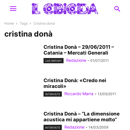
Home
Tags
Cristina donà
cristina donà
Cristina Donà – 29/06/2011 –
Catania – Mercati Generali
Redazione
-
01/07/2011
LIVE REPORT
Cristina Donà: «Credo nei
miracoli»
Riccardo Marra
-
13/05/2011
INTERVISTE
Cristina Donà – “La dimensione
acustica mi appartiene molto”
Redazione
-
14/03/2009
INTERVISTE