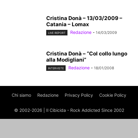
Cristina Donà – 13/03/2009 –
Catania – Lomax
Redazione
-
14/03/2009
LIVE REPORT
Cristina Donà – “Col collo lungo
alla Modigliani”
Redazione
-
18/01/2008
INTERVISTE
Chi siamo
Redazione
Privacy Policy
Cookie Policy
© 2002-2026 | Il Cibicida - Rock Addicted Since 2002