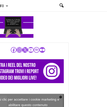
NFO
Facebook
Instagram
X
YouTube
Spotify
Flickr
i clic per accettare i cookie marketing e
abilitare questo contenuto