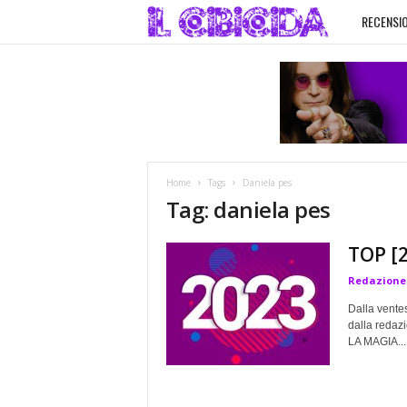
RECENSIO
I
l
C
i
Home
Tags
Daniela pes
b
Tag: daniela pes
i
TOP [2
Redazione
c
Dalla ventes
i
dalla redaz
LA MAGIA...
d