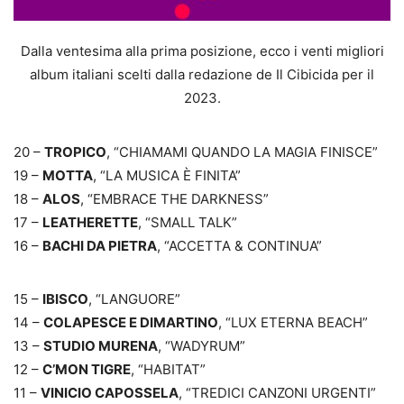
Dalla ventesima alla prima posizione, ecco i venti migliori
album italiani scelti dalla redazione de Il Cibicida per il
2023.
20 –
TROPICO
, “CHIAMAMI QUANDO LA MAGIA FINISCE”
19 –
MOTTA
, “LA MUSICA È FINITA”
18 –
ALOS
, “EMBRACE THE DARKNESS”
17 –
LEATHERETTE
, “SMALL TALK”
16 –
BACHI DA PIETRA
, “ACCETTA & CONTINUA”
15 –
IBISCO
, “LANGUORE”
14 –
COLAPESCE E DIMARTINO
, “LUX ETERNA BEACH”
13 –
STUDIO MURENA
, “WADYRUM”
12 –
C’MON TIGRE
, “HABITAT”
11 –
VINICIO CAPOSSELA
, “TREDICI CANZONI URGENTI”