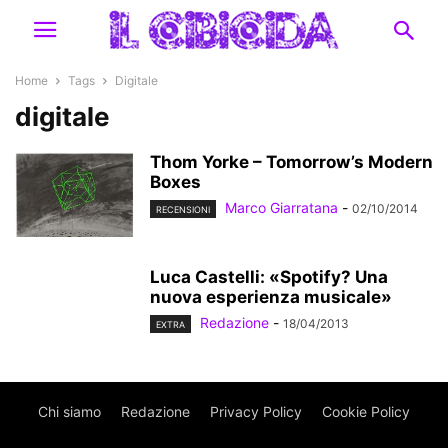
Home
Tags
Digitale
digitale
Thom Yorke – Tomorrow’s Modern
Boxes
Marco Giarratana
-
02/10/2014
RECENSIONI
Luca Castelli: «Spotify? Una
nuova esperienza musicale»
Redazione
-
18/04/2013
EXTRA
Chi siamo
Redazione
Privacy Policy
Cookie Policy