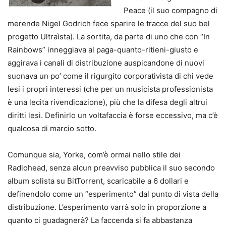
Peace (il suo compagno di
merende Nigel Godrich fece sparire le tracce del suo bel
progetto Ultraìsta). La sortita, da parte di uno che con “In
Rainbows” inneggiava al paga-quanto-ritieni-giusto e
aggirava i canali di distribuzione auspicandone di nuovi
suonava un po’ come il rigurgito corporativista di chi vede
lesi i propri interessi (che per un musicista professionista
è una lecita rivendicazione), più che la difesa degli altrui
diritti lesi. Definirlo un voltafaccia è forse eccessivo, ma c’è
qualcosa di marcio sotto.
Comunque sia, Yorke, com’è ormai nello stile dei
Radiohead, senza alcun preavviso pubblica il suo secondo
album solista su BitTorrent, scaricabile a 6 dollari e
definendolo come un “esperimento” dal punto di vista della
distribuzione. L’esperimento varrà solo in proporzione a
quanto ci guadagnerà? La faccenda si fa abbastanza