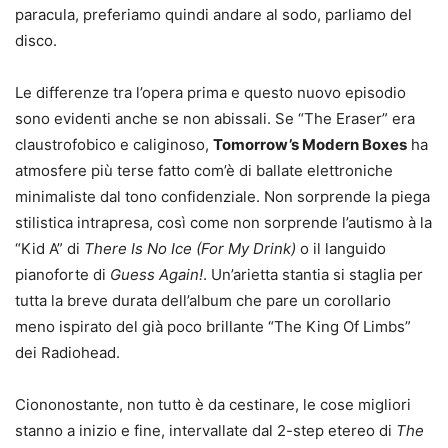
paracula, preferiamo quindi andare al sodo, parliamo del
disco.
Le differenze tra l’opera prima e questo nuovo episodio
sono evidenti anche se non abissali. Se “The Eraser” era
claustrofobico e caliginoso,
Tomorrow’s Modern Boxes
ha
atmosfere più terse fatto com’è di ballate elettroniche
minimaliste dal tono confidenziale. Non sorprende la piega
stilistica intrapresa, così come non sorprende l’autismo à la
“Kid A” di
There Is No Ice (For My Drink)
o il languido
pianoforte di
Guess Again!
. Un’arietta stantia si staglia per
tutta la breve durata dell’album che pare un corollario
meno ispirato del già poco brillante “The King Of Limbs”
dei Radiohead.
Ciononostante, non tutto è da cestinare, le cose migliori
stanno a inizio e fine, intervallate dal 2-step etereo di
The