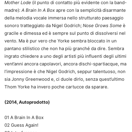
Mother Lode
(il punto di contatto più evidente con la band-
madre):
A Brain In A Box
apre con la semplicità disarmante
della melodia vocale immersa nello strutturato paesaggio
sonoro tratteggiato da Nigel Godrich;
Nose Grows Some
è
gracile e dimessa ed è sempre sul punto di dissolversi nel
vento. Ma è pur vero che Yorke sembra bloccato in un
pantano stilistico che non ha più granché da dire. Sembra
ingrato chiedere a uno degli artisti più influenti degli ultimi
vent’anni ancora capolavori, ancora dischi-spartiacque, ma
l’impressione è che Nigel Godrich, seppur talentuoso, non
sia Jonny Greenwood e, ci duole dirlo, senza quest’ultimo
Thom Yorke ha invero poche cartucce da sparare.
(2014, Autoprodotto)
01 A Brain In A Box
02 Guess Again!