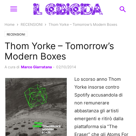
Home
RECENSIONI
Thom Yorke – Tomorrow’s Modern Boxes
RECENSIONI
Thom Yorke – Tomorrow’s
Modern Boxes
A cura di
Marco Giarratana
-
02/10/2014
Lo scorso anno Thom
Yorke insorse contro
Spotify accusandola di
non remunerare
abbastanza gli artisti
emergenti e ritirò dalla
piattaforma sia “The
Eraser” che gli Atoms For