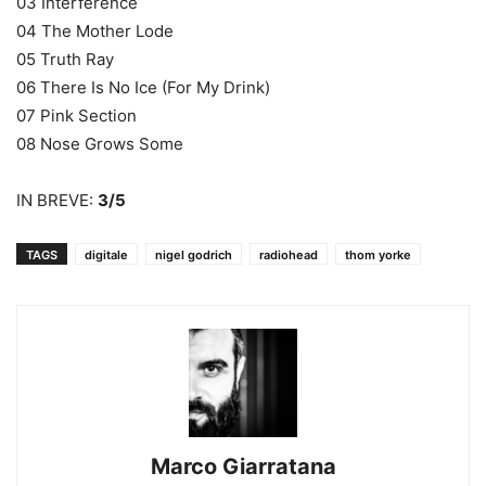
03 Interference
04 The Mother Lode
05 Truth Ray
06 There Is No Ice (For My Drink)
07 Pink Section
08 Nose Grows Some
IN BREVE:
3/5
TAGS
digitale
nigel godrich
radiohead
thom yorke
Marco Giarratana