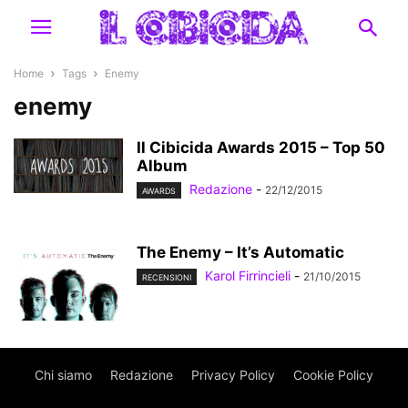
Home
Tags
Enemy
enemy
Il Cibicida Awards 2015 – Top 50
Album
Redazione
-
22/12/2015
AWARDS
The Enemy – It’s Automatic
Karol Firrincieli
-
21/10/2015
RECENSIONI
Chi siamo
Redazione
Privacy Policy
Cookie Policy