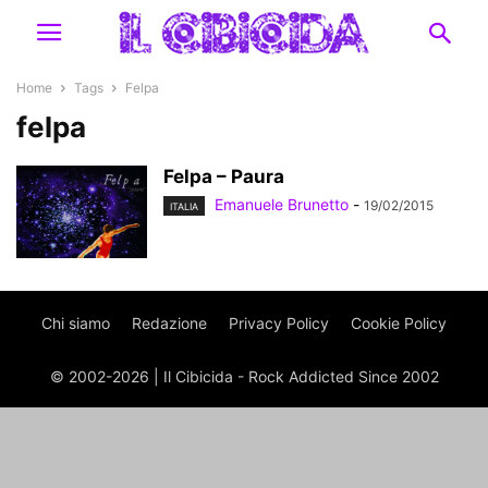
Home
Tags
Felpa
felpa
Felpa – Paura
Emanuele Brunetto
-
19/02/2015
ITALIA
Chi siamo
Redazione
Privacy Policy
Cookie Policy
© 2002-2026 | Il Cibicida - Rock Addicted Since 2002