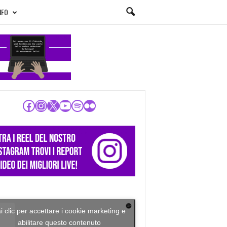
NFO
Facebook
Instagram
X
YouTube
Spotify
Flickr
i clic per accettare i cookie marketing e
abilitare questo contenuto