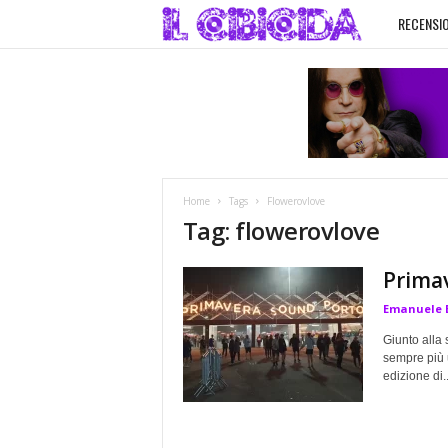
RECENSIO
I
l
C
i
Home
Tags
Flowerovlove
b
Tag: flowerovlove
i
Prima
Emanuele 
c
Giunto alla 
i
sempre più u
edizione di..
d