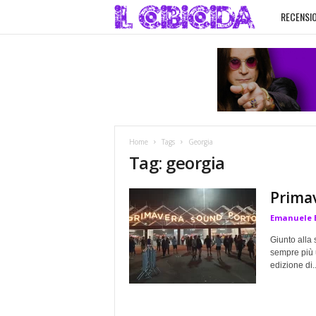
RECENSIO
I
l
C
i
Home
Tags
Georgia
b
Tag: georgia
i
Prima
Emanuele 
c
Giunto alla 
i
sempre più u
edizione di..
d