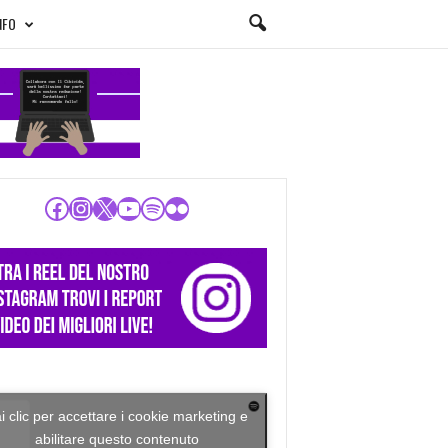
NFO
Facebook
Instagram
X
YouTube
Spotify
Flickr
i clic per accettare i cookie marketing e
abilitare questo contenuto