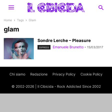
Home
Tags
Glam
glam
Sondre Lerche – Pleasure
Emanuele Brunetto
-
15/03/2017
EXPRESS
Chi siamo
Redazione
Privacy Policy
Cookie Policy
© 2002-2026 | Il Cibicida - Rock Addicted Since 2002