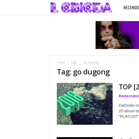
RECENSIO
I
l
C
i
Home
Tags
Go dugong
b
Tag: go dugong
i
TOP [2
Redazione
c
Dall'indie ro
i
20 album it
"PLAYLIST"
d