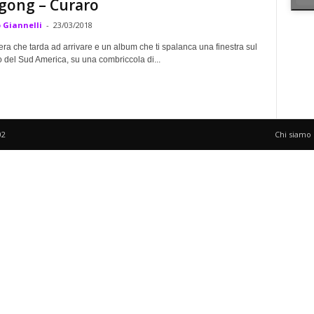
gong – Curaro
 Giannelli
-
23/03/2018
ra che tarda ad arrivare e un album che ti spalanca una finestra sul
o del Sud America, su una combriccola di...
02
Chi siamo