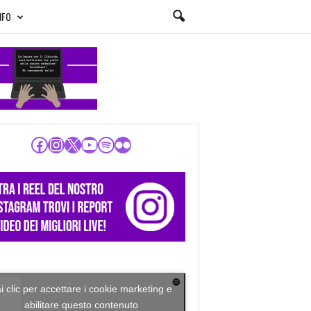
NFO
Facebook
Instagram
X
YouTube
Spotify
Flickr
i clic per accettare i cookie marketing e
abilitare questo contenuto